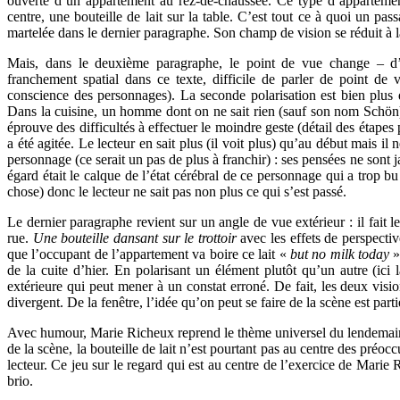
ouverte d’un appartement au rez-de-chaussée. Ce type d’appartement
centre, une bouteille de lait sur la table. C’est tout ce à quoi un pas
martelée dans le dernier paragraphe. Son champ de vision se réduit à la 
Mais, dans le deuxième paragraphe, le point de vue change – d’ext
franchement spatial dans ce texte, difficile de parler de point d
conscience des personnages). La seconde polarisation est bien plus dé
Dans la cuisine, un homme dont on ne sait rien (sauf son nom Schön)
éprouve des difficultés à effectuer le moindre geste (détail des étapes
a été agitée. Le lecteur en sait plus (il voit plus) qu’au début mais il n
personnage (ce serait un pas de plus à franchir) : ses pensées ne son
égard était le calque de l’état cérébral de ce personnage qui a trop bu 
chose) donc le lecteur ne sait pas non plus ce qui s’est passé.
Le dernier paragraphe revient sur un angle de vue extérieur : il fait l
rue.
Une bouteille dansant sur le trottoir
avec les effets de perspectiv
que l’occupant de l’appartement va boire ce lait «
but no milk today
»
de la cuite d’hier. En polarisant un élément plutôt qu’un autre (ici 
extérieure qui peut mener à un constat erroné. De fait, les deux vision
divergent. De la fenêtre, l’idée qu’on peut se faire de la scène est par
Avec humour, Marie Richeux reprend le thème universel du lendemain d
de la scène, la bouteille de lait n’est pourtant pas au centre des préoc
lecteur. Ce jeu sur le regard qui est au centre de l’exercice de Marie 
brio.