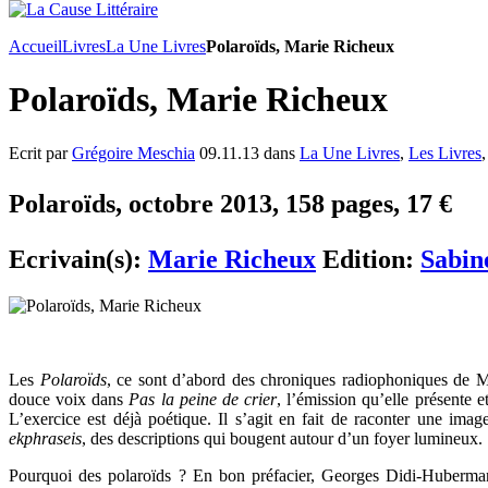
Accueil
Livres
La Une Livres
Polaroïds, Marie Richeux
Polaroïds, Marie Richeux
Ecrit par
Grégoire Meschia
09.11.13 dans
La Une Livres
,
Les Livres
Polaroïds, octobre 2013, 158 pages, 17 €
Ecrivain(s):
Marie Richeux
Edition:
Sabin
Les
Polaroïds
, ce sont d’abord des chroniques radiophoniques de M
douce voix dans
Pas la peine de crier
, l’émission qu’elle présente 
L’exercice est déjà poétique. Il s’agit en fait de raconter une im
ekphraseis
, des descriptions qui bougent autour d’un foyer lumineux.
Pourquoi des polaroïds ? En bon préfacier, Georges Didi-Huberman 