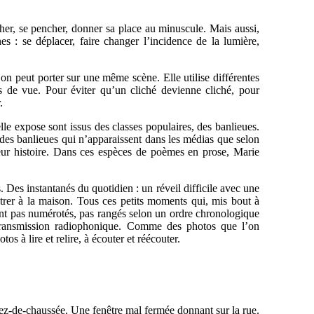
cher, se pencher, donner sa place au minuscule. Mais aussi,
es : se déplacer, faire changer l’incidence de la lumière,
on peut porter sur une même scène. Elle utilise différentes
ints de vue. Pour éviter qu’un cliché devienne cliché, pour
.
le expose sont issus des classes populaires, des banlieues.
 des banlieues qui n’apparaissent dans les médias que selon
 leur histoire. Dans ces espèces de poèmes en prose, Marie
ns. Des instantanés du quotidien : un réveil difficile avec une
ntrer à la maison. Tous ces petits moments qui, mis bout à
t pas numérotés, pas rangés selon un ordre chronologique
transmission radiophonique. Comme des photos que l’on
s à lire et relire, à écouter et réécouter.
ez-de-chaussée. Une fenêtre mal fermée donnant sur la rue.