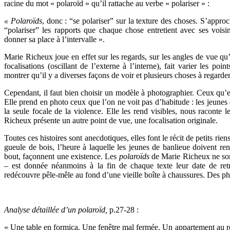
racine du mot « polaroïd » qu’il rattache au verbe « polariser » :
« Polaroïds
, donc : “se polariser” sur la texture des choses. S’appro
“polariser” les rapports que chaque chose entretient avec ses voisin
donner sa place à l’intervalle ».
Marie Richeux joue en effet sur les regards, sur les angles de vue qu’
focalisations (oscillant de l’externe à l’interne), fait varier les po
montrer qu’il y a diverses façons de voir et plusieurs choses à regarder
Cependant, il faut bien choisir un modèle à photographier. Ceux qu’el
Elle prend en photo ceux que l’on ne voit pas d’habitude : les jeunes
la seule focale de la violence. Elle les rend visibles, nous raconte
Richeux présente un autre point de vue, une focalisation originale.
Toutes ces histoires sont anecdotiques, elles font le récit de petits rie
gueule de bois, l’heure à laquelle les jeunes de banlieue doivent re
bout, façonnent une existence. Les
polaroïds
de Marie Richeux ne son
– est donnée néanmoins à la fin de chaque texte leur date de re
redécouvre pêle-mêle au fond d’une vieille boîte à chaussures. Des photo
Analyse détaillée d’un polaroïd,
p.27-28 :
« Une table en formica. Une fenêtre mal fermée. Un appartement au r