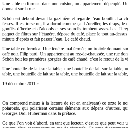
Une table en formica dans une cuisine, un appartement dépeuplé. Une 
donnant sur la rue.
Schön est debout devant la gazinière et regarde l’eau bouillir. La c
fesses. Il est torse nu, il a dormi comme ça. L’oreiller, les draps, l
gonflés d’herbe et d’alcools et ses sourcils tombent assez bas. Il re
paquet de filtres sur l’étagère, dépose du café, place le tout au-dessus 
minute d’après et fait passer l’eau. Le café chaud.
Une table en formica. Une fenêtre mal fermée, un trottoir donnant sur l
café noir. Filip parti. Un appartement au rez-de-chaussée, une rue donnan
Schön boit les premières gorgées de café chaud, c’est le retour de l
Une bouteille de lait sur la table, une bouteille de lait sur la table, u
table, une bouteille de lait sur la table, une bouteille de lait sur la table
19 décembre 2011 »
On comprend mieux à la lecture de (et en analysant) ce texte le n
polaroïds, qui polarisent certains éléments aux dépens d’autres, q
Georges Didi-Huberman dans la préface.
Ce que l’on voit d’abord, en tant que lecteur, c’est ce que peut voir u