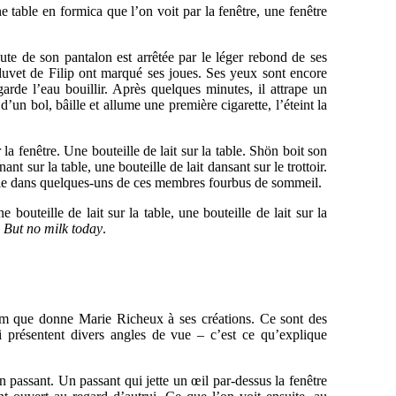
table en formica que l’on voit par la fenêtre, une fenêtre
hute de son pantalon est arrêtée par le léger rebond de ses
e duvet de Filip ont marqué ses joues. Ses yeux sont encore
garde l’eau bouillir. Après quelques minutes, il attrape un
d’un bol, bâille et allume une première cigarette, l’éteint la
a fenêtre. Une bouteille de lait sur la table. Shön boit son
t sur la table, une bouteille de lait dansant sur le trottoir.
a vie dans quelques-uns de ces membres fourbus de sommeil.
ne bouteille de lait sur la table, une bouteille de lait sur la
,
But no milk today
.
om que donne Marie Richeux à ses créations. Ce sont des
ui présentent divers angles de vue – c’est ce qu’explique
n passant. Un passant qui jette un œil par-dessus la fenêtre