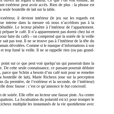
 ouvert au regard d’autrui. Ce que l’on voit ensuite, au
sant extérieur peut avoir accès. Rien de plus : la phrase est
seule bouteille de lait sur la table.
érieur, il devient intérieur (le jeu sur les regards est
e vue interne dans la mesure où nous n’accédons pas à la
taillée. Le lecteur pénètre à l’intérieur de l’appartement.
 prépare le café. Il n’a apparemment pas dormi chez lui et
 pour faire du café) – on comprend que la soirée de la veille
e sait pas tout. Il ne se trouve pas à l’intérieur de la tête du
t jamais dévoilées. Comme si le manque d’informations à son
et trop fumé la veille. Il ne se rappelle rien (ou pas grand-
e point sur ce que peut voir quelqu’un qui passerait dans la
e. De cette seule connaissance, ce passant pourrait déduire
, parce que Schön a besoin d’un café noir pour se remettre
la bouteille de lait), Marie Richeux joue sur la perception
s (la première, de l’extérieur et la seconde, de l’intérieur)
tielle donc fausse : c’est ce qu’annonce le
but
concessif.
e soirée. Elle offre au lecteur une fausse piste. Au centre
cupations. La focalisation du polaroïd est ici pour tromper le
Richeux multiplie les instantanés de la vie quotidienne avec