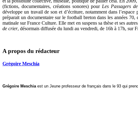
et la possibilité collective, muséale, politique de pallier cela. En 20
(fictions, documentaires, créations sonores) pour
Les Passagers de
développe un travail de son et d’écriture, notamment dans l’espace pu
préparait un documentaire sur le football breton dans les années 70,
matinale sur France Culture. Elle met en suspens sa thèse et ses autres 
de crier
, désormais diffusée du lundi au vendredi, de 16h à 17h, sur F
A propos du rédacteur
Grégoire Meschia
Grégoire Meschia
est un Jeune professeur de français dans le 93 qui prend 