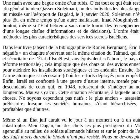
Une main avec une bague ornée d’un rubis. C’est tout ce qui était resté
du général iranien Qassem Soleimani, un des individus les plus dange
un missile sur l’aéroport de Bagdad, le 3 janvier 2020. Soleimani n’éta
plus tôt, en même temps qu’un autre malfaisant, Imad Moughniyeh. 
bouton, même si l’État hébreu a sans doute fourni des renseignement
d’une longue chaîne d’informations et de décisions). L’ordre étai
méthodes les plus caractéristiques des services secrets israéliens.
Dans leur livre (absent de la bibliographie de Ronen Bergman), Éric
négatifs » un chapitre s’ouvrant sur la même citation du Talmud, qui 
et sécuritaire de l’État d’Israël est sans équivalent : d’abord, le pay
réforme territoriale) ; cela implique que des chars ou des avions en
pour atteindre les installations stratégiques et les anéantir. Ensuite, 
l’arme atomique si nécessaire (d’où les efforts déployés pour empêche
Enfin, Israël est confronté à une guerre d’usure interne, menée par c
descendants de ceux qui, en 1948, refusèrent de s’intégrer au nou
longtemps. Mauvais calcul. Cette situation sécuritaire, à laquelle a
choses. Ne soyons cependant pas naïfs : le plus ancien « assassin
préhistoire, lorsque les sociétés humaines s’étant hiérarchisées
profitables que d’autres.
Même si un État juif aurait vu le jour à un moment ou à un autre (
catastrophe. Meir Dagan, un des chefs les plus prestigieux du Mo
agenouillé au milieu de soldats allemands hilares et sur le point de l’
des Juifs morts durant la Shoah n’ont pas résisté. Nous ne devons plus