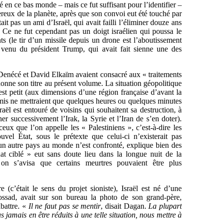
 en ce bas monde – mais ce fut suffisant pour l’identifier –
reux de la planète, après que son convoi eut été touché par
it pas un ami d’Israël, qui avait failli l’éliminer douze ans
Ce ne fut cependant pas un doigt israélien qui poussa le
s (le tir d’un missile depuis un drone est l’aboutissement
t venu du président Trump, qui avait fait sienne une des
 Denécé et David Elkaïm avaient consacré aux « traitements
donne son titre au présent volume.
La situation géopolitique
s est petit (aux dimensions d’une région française d’avant la
nemis ne mettraient que quelques heures ou quelques minutes
Israël est entouré de voisins qui souhaitent sa destruction, à
r successivement l’Irak, la Syrie et l’Iran de s’en doter).
eux que l’on appelle les « Palestiniens », c’est-à-dire les
vel État, sous le prétexte que celui-ci n’existerait pas
ucun autre pays au monde n’est confronté, explique bien des
at ciblé » eut sans doute lieu dans la longue nuit de la
, on s’avisa que certains meurtres pouvaient être plus
c’était le sens du projet sioniste), Israël est né d’une
ssad, avait sur son bureau la photo de son grand-père,
abattre. «
Il ne faut pas se mentir
, disait Dagan.
La plupart
 jamais en être réduits à une telle situation, nous mettre à