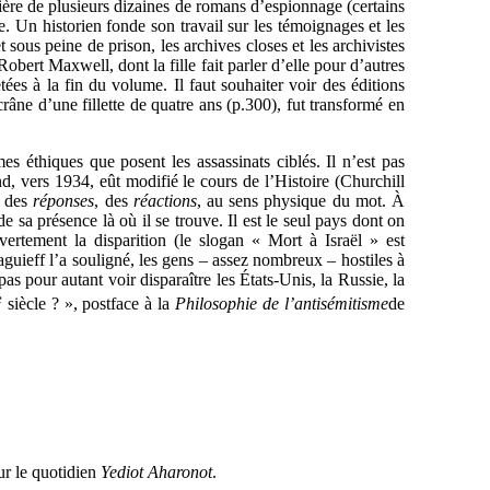
ière de plusieurs dizaines de romans d’espionnage (certains
e. Un historien fonde son travail sur les témoignages et les
 sous peine de prison, les archives closes et les archivistes
Robert Maxwell, dont la fille fait parler d’elle pour d’autres
etées à la fin du volume. Il faut souhaiter voir des éditions
crâne d’une fillette de quatre ans (p.300), fut transformé en
 éthiques que posent les assassinats ciblés. Il n’est pas
nd, vers 1934, eût modifié le cours de l’Histoire (Churchill
e des
réponses
, des
réactions
, au sens physique du mot. À
de sa présence là où il se trouve. Il est le seul pays dont on
uvertement la disparition (le slogan « Mort à Israël » est
uieff l’a souligné, les gens – assez nombreux – hostiles à
pour autant voir disparaître les États-Unis, la Russie, la
e
siècle ? », postface à la
Philosophie de l’antisémitisme
de
ur le quotidien
Yediot Aharonot
.