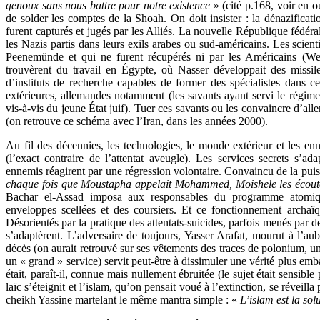
genoux sans nous battre pour notre existence
» (cité p.168, voir en o
de solder les comptes de la Shoah. On doit insister : la dénazificat
furent capturés et jugés par les Alliés. La nouvelle République fédér
les Nazis partis dans leurs exils arabes ou sud-américains. Les scient
Peenemünde et qui ne furent récupérés ni par les Américains (Wer
trouvèrent du travail en Égypte, où Nasser développait des missile
d’instituts de recherche capables de former des spécialistes dans c
extérieures, allemandes notamment (les savants ayant servi le régim
vis-à-vis du jeune État juif). Tuer ces savants ou les convaincre d’all
(on retrouve ce schéma avec l’Iran, dans les années 2000).
Au fil des décennies, les technologies, le monde extérieur et les e
(l’exact contraire de l’attentat aveugle). Les services secrets s’ad
ennemis réagirent par une régression volontaire. Convaincu de la pui
chaque fois que Moustapha appelait Mohammed, Moishele les écout
Bachar el-Assad imposa aux responsables du programme atomiq
enveloppes scellées et des coursiers. Et ce fonctionnement archaïq
Désorientés par la pratique des attentats-suicides, parfois menés par de
s’adaptèrent. L’adversaire de toujours, Yasser Arafat, mourut à l’a
décès (on aurait retrouvé sur ses vêtements des traces de polonium, 
un « grand » service) servit peut-être à dissimuler une vérité plus emb
était, paraît-il, connue mais nullement ébruitée (le sujet était sensibl
laïc s’éteignit et l’islam, qu’on pensait voué à l’extinction, se réveill
cheikh Yassine martelant le même mantra simple : «
L’islam est la sol