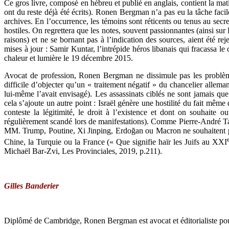
Ce gros livre, composé en hébreu et publié en anglais, contient la mat
ont du reste déjà été écrits). Ronen Bergman n’a pas eu la tâche facil
archives. En l’occurrence, les témoins sont réticents ou tenus au secret
hostiles. On regrettera que les notes, souvent passionnantes (ainsi sur 
raisons) et ne se bornant pas à l’indication des sources, aient été rej
mises à jour : Samir Kuntar, l’intrépide héros libanais qui fracassa le 
chaleur et lumière le 19 décembre 2015.
Avocat de profession, Ronen Bergman ne dissimule pas les problèmes
difficile d’objecter qu’un « traitement négatif » du chancelier allema
lui-même l’avait envisagé). Les assassinats ciblés ne sont jamais qu
cela s’ajoute un autre point : Israël génère une hostilité du fait même 
conteste la légitimité, le droit à l’existence et dont on souhaite o
régulièrement scandé lors de manifestations). Comme Pierre-André Tag
MM. Trump, Poutine, Xi Jinping, Erdoğan ou Macron ne souhaitent pas 
Chine, la Turquie ou la France (« Que signifie haïr les Juifs au XXI
Michaël Bar-Zvi, Les Provinciales, 2019, p.211).
Gilles Banderier
Diplômé de Cambridge, Ronen Bergman est avocat et éditorialiste po