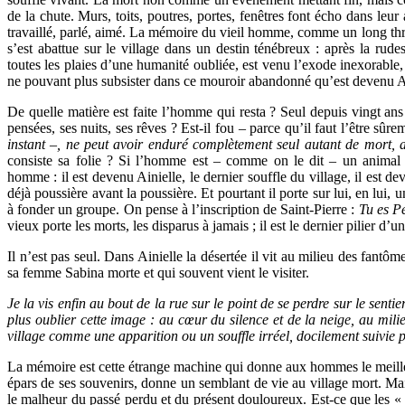
de la chute. Murs, toits, poutres, portes, fenêtres font écho dans leur
travaillé, parlé, aimé. La mémoire du vieil homme, comme un long th
s’est abattue sur le village dans un destin ténébreux : après la rude
toutes les plaies d’une humanité oubliée, est venu l’exode inexorable, 
ne pouvant plus subsister dans ce mouroir abandonné qu’est devenu Ai
De quelle matière est faite l’homme qui resta ? Seul depuis vingt ans 
pensées, ses nuits, ses rêves ? Est-il fou – parce qu’il faut l’être sûr
instant –, ne peut avoir enduré complètement seul autant de mort, a
consiste sa folie ? Si l’homme est – comme on le dit – un animal 
homme : il est devenu Ainielle, le dernier souffle du village, il est dev
déjà poussière avant la poussière. Et pourtant il porte sur lui, en lui
à fonder un groupe. On pense à l’inscription de Saint-Pierre :
Tu es P
vieux porte les morts, les disparus à jamais ; il est le dernier pilier d’u
Il n’est pas seul. Dans Ainielle la désertée il vit au milieu des fantôme
sa femme Sabina morte et qui souvent vient le visiter.
Je la vis enfin au bout de la rue sur le point de se perdre sur le senti
plus oublier cette image : au cœur du silence et de la neige, au milie
village comme une apparition ou un souffle irréel, docilement suivie 
La mémoire est cette étrange machine qui donne aux hommes le meille
épars de ses souvenirs, donne un semblant de vie au village mort. Mai
le malheur du passé perdu et du présent douloureux. Est-ce que les «