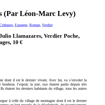
es (Par Léon-Marc Levy)
Critiques
,
Espagne
,
Roman
,
Verdier
 Julio Llamazares, Verdier Poche,
ages, 10 €
e dont il est le dernier vivant. Avec lui, va s’envoler la
 bonheur, l’espoir, la joie, eux étaient partis depuis très
 étaient les derniers habitants du village, tous les autres
gue à celle du village de montagne dont il est le dernier
omme un lent progrès de la décrépitude, du pourrissement,