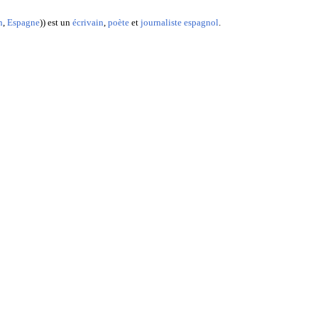
n
,
Espagne
)) est un
écrivain
,
poète
et
journaliste
espagnol
.