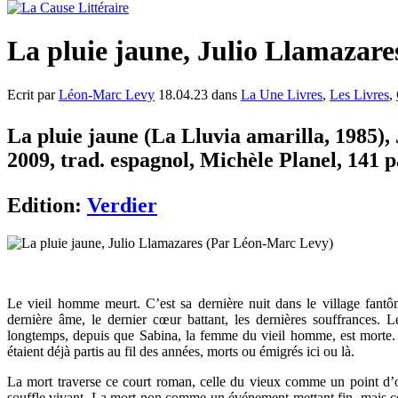
La pluie jaune, Julio Llamazar
Ecrit par
Léon-Marc Levy
18.04.23 dans
La Une Livres
,
Les Livres
,
La pluie jaune (La Lluvia amarilla, 1985),
2009, trad. espagnol, Michèle Planel, 141 p
Edition:
Verdier
Le vieil homme meurt. C’est sa dernière nuit dans le village fantôm
dernière âme, le dernier cœur battant, les dernières souffrances. Le
longtemps, depuis que Sabina, la femme du vieil homme, est morte. Ils
étaient déjà partis au fil des années, morts ou émigrés ici ou là.
La mort traverse ce court roman, celle du vieux comme un point d’or
souffle vivant. La mort non comme un événement mettant fin, mais c