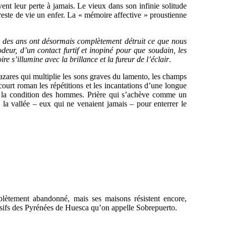
ent leur perte à jamais. Le vieux dans son infinie solitude
reste de vie un enfer. La « mémoire affective » proustienne
ère des ans ont désormais complètement détruit ce que nous
odeur, d’un contact furtif et inopiné pour que soudain, les
 s’illumine avec la brillance et la fureur de l’éclair
.
mazares qui multiplie les sons graves du lamento, les champs
ourt roman les répétitions et les incantations d’une longue
de la condition des hommes. Prière qui s’achève comme un
la vallée – eux qui ne venaient jamais – pour enterrer le
mplètement abandonné, mais ses maisons résistent encore,
massifs des Pyrénées de Huesca qu’on appelle Sobrepuerto.