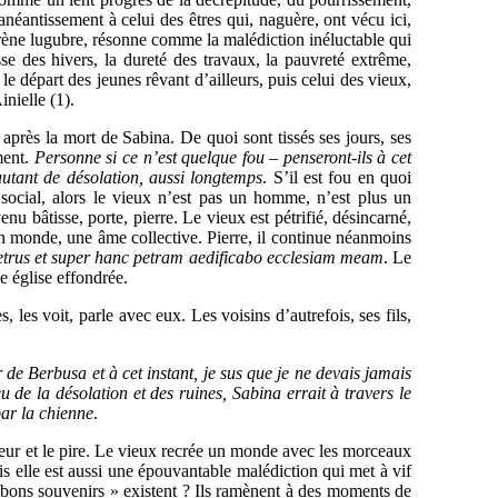
 anéantissement à celui des êtres qui, naguère, ont vécu ici,
rène lugubre, résonne comme la malédiction inéluctable qui
sse des hivers, la dureté des travaux, la pauvreté extrême,
le départ des jeunes rêvant d’ailleurs, puis celui des vieux,
nielle (1).
après la mort de Sabina. De quoi sont tissés ses jours, ses
ement.
Personne si ce n’est quelque fou – penseront-ils à cet
utant de désolation, aussi longtemps
. S’il est fou en quoi
social, alors le vieux n’est pas un homme, n’est plus un
enu bâtisse, porte, pierre. Le vieux est pétrifié, désincarné,
, un monde, une âme collective. Pierre, il continue néanmoins
etrus et super hanc petram aedificabo ecclesiam meam
. Le
ne église effondrée.
s, les voit, parle avec eux. Les voisins d’autrefois, ses fils,
er de Berbusa et à cet instant, je sus que je ne devais jamais
u de la désolation et des ruines, Sabina errait à travers le
par la chienne
.
ur et le pire. Le vieux recrée un monde avec les morceaux
s elle est aussi une épouvantable malédiction qui met à vif
 bons souvenirs » existent ? Ils ramènent à des moments de