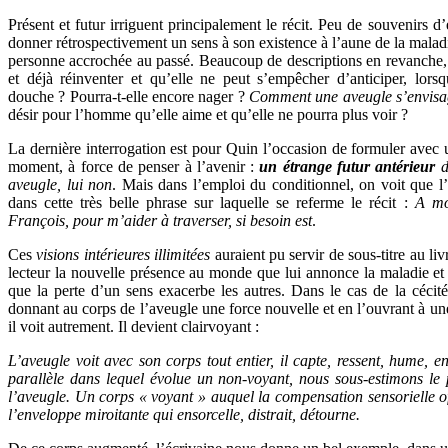
Présent et futur irriguent principalement le récit. Peu de souvenirs 
donner rétrospectivement un sens à son existence à l’aune de la malad
personne accrochée au passé. Beaucoup de descriptions en revanche, e
et déjà réinventer et qu’elle ne peut s’empêcher d’anticiper, lors
douche ? Pourra-t-elle encore nager ?
Comment une aveugle s’envisage-
désir pour l’homme qu’elle aime et qu’elle ne pourra plus voir ?
La dernière interrogation est pour Quin l’occasion de formuler avec un
moment, à force de penser à l’avenir :
un étrange futur antérieur
d
aveugle, lui non
. Mais dans l’emploi du conditionnel, on voit que l
dans cette très belle phrase sur laquelle se referme le récit :
A moi
François, pour m’aider à traverser, si besoin est
.
Ces
visions intérieures illimitées
auraient pu servir de sous-titre au li
lecteur la nouvelle présence au monde que lui annonce la maladie et 
que la perte d’un sens exacerbe les autres. Dans le cas de la cécité,
donnant au corps de l’aveugle une force nouvelle et en l’ouvrant à une
il voit autrement. Il devient clairvoyant :
L’aveugle voit avec son corps tout entier, il capte, ressent, hume, 
parallèle dans lequel évolue un non-voyant, nous sous-estimons le 
l’aveugle. Un corps « voyant » auquel la compensation sensorielle of
l’enveloppe miroitante qui ensorcelle, distrait, détourne.