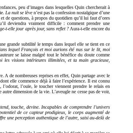
d’enfances, peu d’images dans lesquelles Quin chercherait à
ie.
La nuit se lève
n’est pas la confession nostalgique d’une
t de questions, à propos du quotidien qu’il lui faut d’ores
qu’il deviendra vraiment difficile : comment prendre une
t-elle jour après jour, sans reflet ?
Aura-t-elle encore du
e grande subtilité le temps dans lequel elle se tient en ce
ans lequel François et moi aurions été nus sur le lit, moi
’auteure se laisse malgré tout le bénéfice du doute comme
 les visions intérieures illimitées, et ta main gracieuse,
vre. A de nombreuses reprises en effet, Quin partage avec le
dont elle commence déjà à faire l’expérience. Il est connu
 l’odorat, l’ouïe, le toucher viennent prendre le relais en
 autre dimension de la vie. L’aveugle ne cesse pas de voir,
entend, touche, devine. Incapables de comprendre l’univers
potentiel de ce capteur prodigieux, le corps augmenté de
fre une perception authentique de l’autre, saisi au-delà de