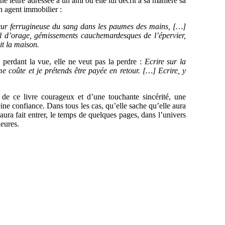
lettre adressée à un ami où elle lui décrit à sa manière sa
n agent immobilier :
odeur ferrugineuse du sang dans les paumes des mains, […]
el d’orage, gémissements cauchemardesques de l’épervier,
it la maison.
n perdant la vue, elle ne veut pas la perdre :
Ecrire sur la
me coûte et je prétends être payée en retour. […] Ecrire, y
de ce livre courageux et d’une touchante sincérité, une
eine confiance. Dans tous les cas, qu’elle sache qu’elle aura
ura fait entrer, le temps de quelques pages, dans l’univers
ieures.