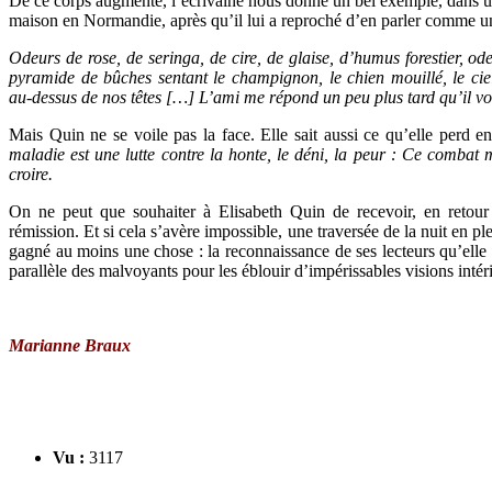
De ce corps augmenté, l’écrivaine nous donne un bel exemple, dans une 
maison en Normandie, après qu’il lui a reproché d’en parler comme u
Odeurs de rose, de seringa, de cire, de glaise, d’humus forestier, 
pyramide de bûches sentant le champignon, le chien mouillé, le ci
au-dessus de nos têtes […] L’ami me répond un peu plus tard qu’il vo
Mais Quin ne se voile pas la face. Elle sait aussi ce qu’elle perd e
maladie est une lutte contre la honte, le déni, la peur : Ce combat 
croire.
On ne peut que souhaiter à Elisabeth Quin de recevoir, en retour 
rémission. Et si cela s’avère impossible, une traversée de la nuit en pl
gagné au moins une chose : la reconnaissance de ses lecteurs qu’elle a
parallèle des malvoyants pour les éblouir d’impérissables visions intér
Marianne Braux
Vu :
3117