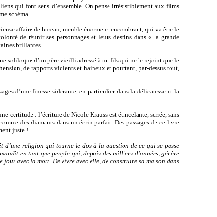
iens qui font sens d’ensemble. On pense irrésistiblement aux films
même schéma.
rieuse affaire de bureau, meuble énorme et encombrant, qui va être le
volonté de réunir ses personnages et leurs destins dans « la grande
aines brillantes.
que soliloque d’un père vieilli adressé à un fils qui ne le rejoint que le
ension, de rapports violents et haineux et pourtant, par-dessus tout,
sages d’une finesse sidérante, en particulier dans la délicatesse et la
e certitude : l’écriture de Nicole Krauss est étincelante, serrée, sans
 comme des diamants dans un écrin parfait. Des passages de ce livre
ment juste !
rêt d’une religion qui tourne le dos à la question de ce qui se passe
maudit en tant que peuple qui, depuis des milliers d’années, génère
e jour avec la mort. De vivre avec elle, de construire sa maison dans