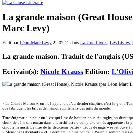
La grande maison (Great House)
Marc Levy)
Ecrit par
Léon-Marc Levy
22.05.11 dans
La Une Livres
,
Les Livres
,
La grande maison. Traduit de l'anglais (U
Ecrivain(s):
Nicole Krauss
Edition:
L'Olivi
« La Grande Maison », on ne l’apprend qu’au dernier chapitre, c’est le grand Te
que fabriquent les bribes de mémoire millénaire des juifs du monde.
Titre énigmatique pour un livre qui l’est de bout en bout. Au rugby, on dirait qu’i
choix de bâtir son roman dans une architecture complexe et très apparente : la prem
cinquième aussi. Le titre de la deuxième partie « Trous de nage » se retrouve à la 
« Mensonges d’enfants » et la dernière, la plus courte, « Weisz » sont uniques dan