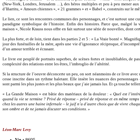
(New-York, Londres, Jerusalem …), des héros multiples et peu à peu mener aux l
d’Iñarritu, « Amours chiennes », « 21 grammes » et « Babel », construits sur le 
Le lien, ce sont les rencontres communes des personnages, et c’est surtout une cu
paradigme symbolique de l’histoire. Enfin des histoires. Parce que, malgré la 
maison », Nicole Krauss nous offre en fait surtout une série de nouvelles, dont cert
La plus forte, et de loin, tient dans les parties 2 et 5 : « La Vraie bonté ». Magnifi
jour des funérailles de la mère, après une vie d’ignorance réciproque, d’incompréh
d’un amour terrible et écrasant.
Le livre est peuplé de portraits superbes, de scènes fortes et inoubliables, de pas
complexité des relations entre les êtres, l’imbroglio de l’altérité.
Si la structure de l’oeuvre déconcerte un peu, on sort néanmoins de ce livre avec un
cesse inscrite dans un rythme haletant. Elle insère les nuances des personnages
sont parmi les plus justes et les plus beaux que j’aie jamais lus. Et ça touche telle
« La Grande Maison » est bâtie des matériaux de la douleur :
« Quel est l’inté
quand la vie se termine ? Privé de réponse – privé de réponse et en même temps 
chez les autres une haine infernale – le juif n’a d’autre choix que de vivre chaqu
son ombre et de ne jamais discuter ses conditions. »
Léon-Marc Levy
Vu :
8695