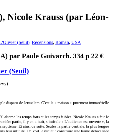
, Nicole Krauss (par Léon-
L'Olivier (Seuil)
,
Recensions
,
Roman
,
USA
SA) par Paule Guivarch. 334 p 22 €
er (Seuil)
mple disparu de Jerusalem. C’est la « maison » purement immatérielle
l alterne les temps forts et les temps faibles. Nicole Krauss a fait le
ière partie, il y en a huit, s’intitule « L’audience est ouverte », la
septième. Et ainsi de suite. Seules la partie centrale, la plus longue
s leur intitulé. On voit le projet : construire une trame délocalisée