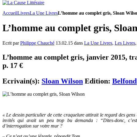
Accueil
Livres
La Une Livres
L’homme au complet gris, Sloan Wils
L’homme au complet gris, Sloa
Ecrit par
Philippe Chauché
13.02.15 dans
La Une Livres
,
Les Livres
L’homme au complet gris, janvier 2015, tr
p. 17 €
Ecrivain(s):
Sloan Wilson
Edition:
Belfond
« Le dessin particulier de cette craquelure attirait le regard des gen
invités qui avait un peu trop bu demanda : “Dites-donc, c’es
d’interrogation sur votre mur ?
– Ce n’est qu’une lézarde, répondit Tom.