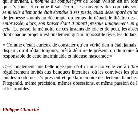
qui s’invitent.
L’homme au complet gris
de Sloan Wilson est un roma
qui s’y joue, et comme il sait écrire, les souvenirs des combats s
sentinelle allemande était étendue à ses pieds, aussi désemparé qu’un
de jeunesse soumis au décompte du temps du départ, le théâtre des 
embrassée, alors, son baiser étant d’abord presque uniquement un g
cela
. Le passé, la mémoire de ces instants de joie et de peur, les abse
dont chaque projet n’est finalement qu’un impossible rêve, les dollars 
« Comme c’était curieux de constater qu’en vérité rien n’était jamais 
disparu, qu’il rôdait toujours, prêt à détruire le présent, ou du moins à
responsable de cette interminable et hideuse mascarade ».
C’est finalement une belle idée que d’offrir une nouvelle vie à
L’ho
régulièrement invités aux banquets littéraires, où les convives les pl
tant les modernes s’y pressent et que la mémoire des lecteurs flanch
Fitzgerald, même précision, mêmes obsessions, et même passion de l’ar
et les troubles.
Philippe Chauché