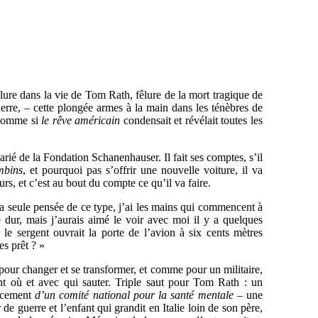
fêlure dans la vie de Tom Rath, fêlure de la mort tragique de
uerre, – cette plongée armes à la main dans les ténèbres de
, comme si
le rêve américain
condensait et révélait toutes les
arié de la Fondation Schanenhauser. Il fait ses comptes, s’il
mbins
, et pourquoi pas s’offrir une nouvelle voiture, il va
eurs, et c’est au bout du compte ce qu’il va faire.
 A la seule pensée de ce type, j’ai les mains qui commencent à
re dur, mais j’aurais aimé le voir avec moi il y a quelques
d le sergent ouvrait la porte de l’avion à six cents mètres
es prêt ? »
 pour changer et se transformer, et comme pour un militaire,
ent où et avec qui sauter. Triple saut pour Tom Rath : un
ancement
d’un comité national pour la santé mentale
– une
 guerre et l’enfant qui grandit en Italie loin de son père,