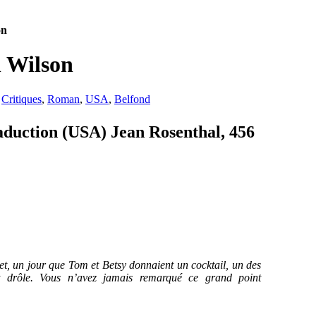
on
n Wilson
,
Critiques
,
Roman
,
USA
,
Belfond
aduction (USA) Jean Rosenthal, 456
s et, un jour que Tom et Betsy donnaient un cocktail, un des
t drôle. Vous n’avez jamais remarqué ce grand point