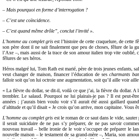
– Mais pourquoi en forme d’interrogation ?
– C’est une coïncidence.
– C’est quand même drôle”, conclut l’invité »
.
L’homme au complet gris
est l’histoire de cette craquelure, de cette 
son père dont il ne sait finalement que peu de choses, fêlure de la g
l’Axe –, mais aussi de la trace de son amour italien trop vite oublié
fêlures de ses héros.
Héros malgré lui, Tom Rath est marié, père de trois jeunes enfants, sal
veut changer de maison, financer l’éducation de ses
charmants ba
falloir soit qu’on lui octroie une augmentation, soit qu’il aille voir aill
« La fièvre du dollar, se dit-il, voilà ce que j’ai, la fièvre du dollar.
trembler. Le salaud. Pourquoi ne lui plairais-je pas ? Il est peut-êt
années ; j’aurais bien voulu voir s’il aurait été aussi gaillard quan
d’altitude et qu’il disait « Je crois qu’on arrive, mon capitaine. Vous êt
L’homme au complet gris
est le roman de ce saut dans le vide, sauter
il serait suicidaire de ne pas s’y préparer, de ne pas savoir comm
nouveau travail – belle ironie de le voir s’occuper de préparer le l
nouvelle maison – le testament de sa grand-mère –, Maria, son amour de