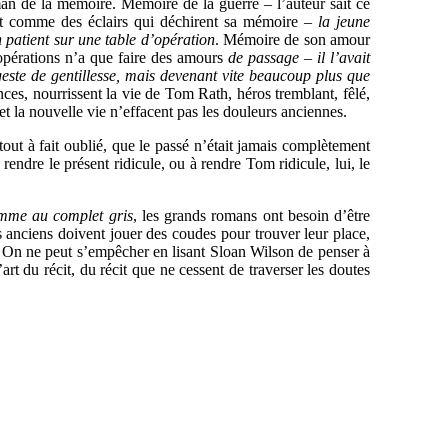
n de la mémoire. Mémoire de la guerre – l’auteur sait ce
ont comme des éclairs qui déchirent sa mémoire –
la jeune
 patient sur une table d’opération
. Mémoire de son amour
opérations n’a que faire des amours
de passage
–
il l’avait
este de gentillesse, mais devenant vite beaucoup plus que
nces, nourrissent la vie de Tom Rath, héros tremblant, fêlé,
et la nouvelle vie n’effacent pas les douleurs anciennes.
tout à fait oublié, que le passé n’était jamais complètement
 rendre le présent ridicule, ou à rendre Tom ridicule, lui, le
mme au complet gris
, les grands romans ont besoin d’être
us anciens doivent jouer des coudes pour trouver leur place,
e. On ne peut s’empêcher en lisant Sloan Wilson de penser à
t du récit, du récit que ne cessent de traverser les doutes