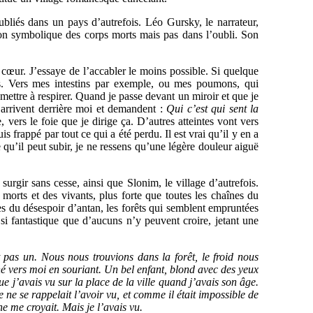
bliés dans un pays d’autrefois. Léo Gursky, le narrateur,
ion symbolique des corps morts mais pas dans l’oubli. Son
 cœur. J’essaye de l’accabler le moins possible. Si quelque
rs. Vers mes intestins par exemple, ou mes poumons, qui
mettre à respirer. Quand je passe devant un miroir et que je
 arrivent derrière moi et demandent :
Qui c’est qui sent la
, vers le foie que je dirige ça. D’autres atteintes vont vers
is frappé par tout ce qui a été perdu. Il est vrai qu’il y en a
ce qu’il peut subir, je ne ressens qu’une légère douleur aiguë
 surgir sans cesse, ainsi que Slonim, le village d’autrefois.
morts et des vivants, plus forte que toutes les chaînes du
es du désespoir d’antan, les forêts qui semblent empruntées
i fantastique que d’aucuns n’y peuvent croire, jetant une
t pas un. Nous nous trouvions dans la forêt, le froid nous
rné vers moi en souriant. Un bel enfant, blond avec des yeux
 j’avais vu sur la place de la ville quand j’avais son âge.
ne se rappelait l’avoir vu, et comme il était impossible de
 me croyait. Mais je l’avais vu.