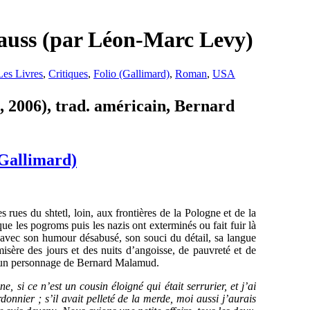
rauss (par Léon-Marc Levy)
Les Livres
,
Critiques
,
Folio (Gallimard)
,
Roman
,
USA
, 2006), trad. américain, Bernard
(Gallimard)
rues du shtetl, loin, aux frontières de la Pologne et de la
que les pogroms puis les nazis ont exterminés ou fait fuir là
 avec son humour désabusé, son souci du détail, sa langue
 misère des jours et des nuits d’angoisse, de pauvreté et de
d’un personnage de Bernard Malamud.
 si ce n’est un cousin éloigné qui était serrurier, et j’ai
rdonnier ; s’il avait pelleté de la merde, moi aussi j’aurais