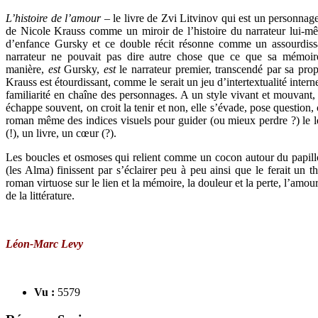
L’histoire de l’amour
– le livre de Zvi Litvinov qui est un personnage
de Nicole Krauss comme un miroir de l’histoire du narrateur lui-mê
d’enfance Gursky et ce double récit résonne comme un assourdissa
narrateur ne pouvait pas dire autre chose que ce que sa mémoire
manière,
est
Gursky,
est
le narrateur premier, transcendé par sa prop
Krauss est étourdissant, comme le serait un jeu d’intertextualité intern
familiarité en chaîne des personnages. A un style vivant et mouvant,
échappe souvent, on croit la tenir et non, elle s’évade, pose question
roman même des indices visuels pour guider (ou mieux perdre ?) le lec
(!), un livre, un cœur (?).
Les boucles et osmoses qui relient comme un cocon autour du papill
(les Alma) finissent par s’éclairer peu à peu ainsi que le ferait un t
roman virtuose sur le lien et la mémoire, la douleur et la perte, l’amo
de la littérature.
Léon-Marc Levy
Vu :
5579