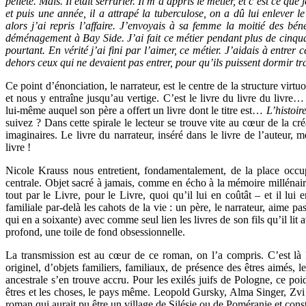
pelleté. Mais. Il était serrurier. Il m’a appris le métier, et c’est ce qu
et puis une année, il a attrapé la tuberculose, on a dû lui enlever le
alors j’ai repris l’affaire. J’envoyais à sa femme la moitié des 
déménagement à Bay Side. J’ai fait ce métier pendant plus de cinquan
pourtant. En vérité j’ai fini par l’aimer, ce métier. J’aidais à entrer 
dehors ceux qui ne devaient pas entrer, pour qu’ils puissent dormir tr
Ce point d’énonciation, le narrateur, est le centre de la structure vi
et nous y entraîne jusqu’au vertige. C’est le livre du livre du livre… 
lui-même auquel son père a offert un livre dont le titre est…
L’histoir
suivez ? Dans cette spirale le lecteur se trouve vite au cœur de la créa
imaginaires. Le livre du narrateur, inséré dans le livre de l’auteur, 
livre !
Nicole Krauss nous entretient, fondamentalement, de la place occup
centrale. Objet sacré à jamais, comme en écho à la mémoire millénair
tout par le Livre, pour le Livre, quoi qu’il lui en coûtât – et il lui
familiale par-delà les cahots de la vie : un père, le narrateur, aime pa
qui en a soixante) avec comme seul lien les livres de son fils qu’il lit
profond, une toile de fond obsessionnelle.
La transmission est au cœur de ce roman, on l’a compris. C’est là le 
originel, d’objets familiers, familiaux, de présence des êtres aimés, l
ancestrale s’en trouve accru. Pour les exilés juifs de Pologne, ce poi
êtres et les choses, le pays même. Leopold Gursky, Alma Singer, Zvi 
roman qui aurait pu être un village de Silésie ou de Poméranie et cons