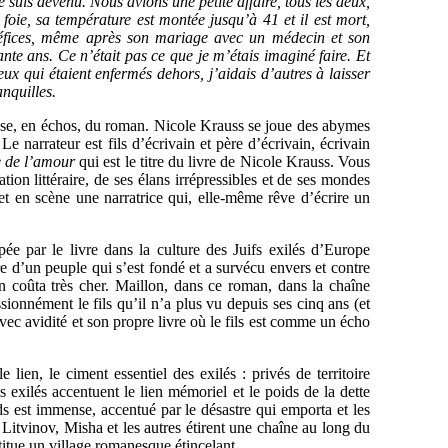
e je suis devenu. Nous avions une petite affaire, tous les deux,
 foie, sa température est montée jusqu’à 41 et il est mort,
bénéfices, même après son mariage avec un médecin et son
te ans. Ce n’était pas ce que je m’étais imaginé faire. Et
ceux qui étaient enfermés dehors, j’aidais d’autres à laisser
anquilles.
rtuose, en échos, du roman. Nicole Krauss se joue des abymes
Le narrateur est fils d’écrivain et père d’écrivain, écrivain
e de l’amour
qui est le titre du livre de Nicole Krauss. Vous
tion littéraire, de ses élans irrépressibles et de ses mondes
met en scène une narratrice qui, elle-même rêve d’écrire un
ée par le livre dans la culture des Juifs exilés d’Europe
e d’un peuple qui s’est fondé et a survécu envers et contre
 en coûta très cher. Maillon, dans ce roman, dans la chaîne
ssionnément le fils qu’il n’a plus vu depuis ses cinq ans (et
 avec avidité et son propre livre où le fils est comme un écho
lien, le ciment essentiel des exilés : privés de territoire
es exilés accentuent le lien mémoriel et le poids de la dette
ds est immense, accentué par le désastre qui emporta et les
Litvinov, Misha et les autres étirent une chaîne au long du
titue un village romanesque étincelant.