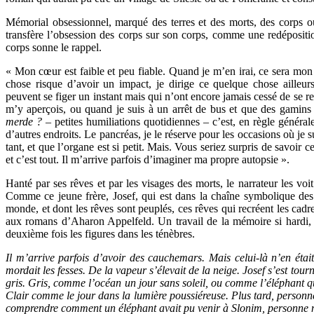
Mémorial obsessionnel, marqué des terres et des morts, des corps ou
transfère l’obsession des corps sur son corps, comme une redéposit
corps sonne le rappel.
« Mon cœur est faible et peu fiable. Quand je m’en irai, ce sera mon
chose risque d’avoir un impact, je dirige ce quelque chose ailleu
peuvent se figer un instant mais qui n’ont encore jamais cessé de se re
m’y aperçois, ou quand je suis à un arrêt de bus et que des gamins
merde ?
– petites humiliations quotidiennes – c’est, en règle générale
d’autres endroits. Le pancréas, je le réserve pour les occasions où je su
tant, et que l’organe est si petit. Mais. Vous seriez surpris de savoir 
et c’est tout. Il m’arrive parfois d’imaginer ma propre autopsie ».
Hanté par ses rêves et par les visages des morts, le narrateur les voit
Comme ce jeune frère, Josef, qui est dans la chaîne symbolique des 
monde, et dont les rêves sont peuplés, ces rêves qui recréent les cadr
aux romans d’Aharon Appelfeld. Un travail de la mémoire si hardi, s
deuxième fois les figures dans les ténèbres.
Il m’arrive parfois d’avoir des cauchemars. Mais celui-là n’en étai
mordait les fesses. De la vapeur s’élevait de la neige. Josef s’est tou
gris. Gris, comme l’océan un jour sans soleil, ou comme l’éléphant que
Clair comme le jour dans la lumière poussiéreuse. Plus tard, personne 
comprendre comment un éléphant avait pu venir à Slonim, personne ne