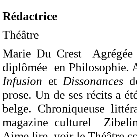
Rédactrice
Théâtre
Marie Du Crest Agrégée d
diplômée en Philosophie. A
Infusion
et
Dissonances
d
prose. Un de ses récits a ét
belge. Chroniqueuse littér
magazine culturel Zibeli
Aime lire, voir le Théâtre c