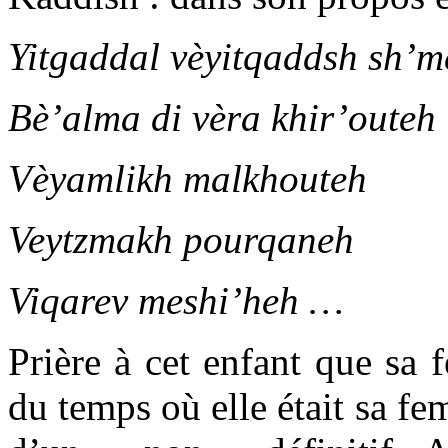
Yitgaddal vèyitqaddsh sh’
Bè’alma di vèra khir’outeh
Vèyamlikh malkhouteh
Veytzmakh pourqaneh
Viqarev meshi’heh …
Prière à cet enfant que sa 
du temps où elle était sa fe