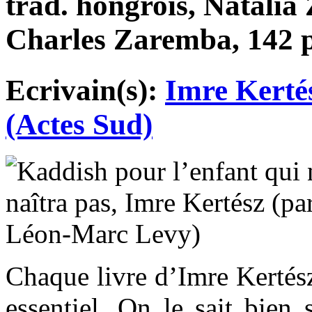
trad. hongrois, Natali
Charles Zaremba, 142 p
Ecrivain(s):
Imre Kerté
(Actes Sud)
Chaque livre d’Imre Kertész
essentiel. On le sait bien