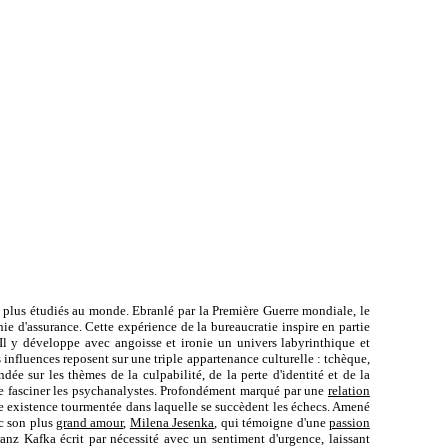
s plus étudiés au monde. Ebranlé par la Première Guerre mondiale, le
e d'assurance. Cette expérience de la bureaucratie inspire en partie
 Il y développe avec angoisse et ironie un univers labyrinthique et
es influences reposent sur une triple appartenance culturelle : tchèque,
dée sur les thèmes de la culpabilité, de la perte d'identité et de la
 de fasciner les psychanalystes. Profondément marqué par une
relation
e existence tourmentée dans laquelle se succèdent les échecs. Amené
ec son plus
grand amour
,
Milena Jesenka
, qui témoigne d'une
passion
nz Kafka écrit par nécessité avec un sentiment d'urgence, laissant