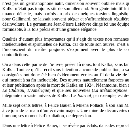
n’est pas un germanophone natif, dimension souvent oubliée mais qu
Kafka n’était pas toujours sûr de son allemand. Son génie intuitif lui 
nuance délicate, mais parfois au prix de quelques torsions linguisti
pour Gallimard, se laissait souvent piéger et s’affranchissait réguliè
désinvolture. Le germaniste Jean-Pierre Lefebvre dirige ici une équipe d
formidable, à la fois précis et d’une grande élégance.
Qualités d’autant plus importantes qu’il s’agit de textes non romanesq
intellectuelles et spirituelles de Kafka, car de toute son œuvre, c’est
l’inconscient du maître praguois s’expriment avec le plus de comp
contradictions.
On a dans cette partie de l’œuvre, présent à nous, tout Kafka, sans far
Kafka. Tout ce qu’il a écrit sans intention aucune de publication, à s
consignées ont donc été bien évidemment écrites au fil de la vie de l
qui menait à sa fin inéluctable. Des œuvres naturellement frappées a
et leur publication après la mort de Kafka en 1924. Néanmoins, bien 
Le Château, L’Amérique
) et que ses nouvelles (
La Métamorphos
intégrante du vaste univers de Kafka. Le
Journal,
par exemple, est dev
Mille sept cents lettres, à Felice Bauer, à Milena Pollack, à son ami M
à ce jour de la main d’un écrivain majeur. Une mine de découvertes d
humour, ses moments d’exaltation, de dépression.
Dans une lettre à Felice Bauer, il se révèle par éclats, dans des reproche