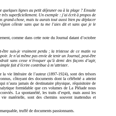
e quelques lignes au petit déjeuner ou à la plage ? Ensuite
e très superficiellement. Un exemple : j’ai écrit à propos de
as grand-chose, mais tu aurais tout aussi bien pu déplacer
gion céleste sans que tu me l’aies dit et sans que je le
ement, comme dans cette note du Journal datant d’octobre
-être suis-je vraiment perdu ; la tristesse de ce matin va
espoir. Je n’ai même pas envie de tenir un Journal, peut-être
udrait sans cesse n’évoquer qu’à demi des façons d’agir,
imple fait d’écrire contribue à m’attrister
.
la vie littéraire de l’auteur (1897-1924), sont des trésors
nconnus, côtoyant des documents dont la célébrité a atteint
qui n’aura jamais de destinataire physique, réquisitoire de
nalytique formidable que ces volumes de La Pléiade nous
nviés. La spontanéité, les traits d’esprit, mais aussi les
ie matérielle, sont des chemins souvent inattendus et
 remarquable, truffé de documents passionnants.