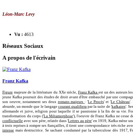
Léon-Marc Levy
Vu :
4613
Réseaux Sociaux
A propos de l'écrivain
Franz Kafka
Figure
majeure de la littérature du XXe siècle,
Franz Kafka
est un des auteurs le
jeune Kafka poursuit des études de droit avant d'être embauché par une compagni
son oeuvre, notamment ses deux
romans majeurs
: '
Le Procès
' et '
Le Château
'.
absurde, un monde que le langage
courant qualifiera
par la suite de '
kafkaien
'. S
allemande et juive, religion pour laquelle il se passionne à la fin de sa vie. Fon
transformation du corps ('
La Métamorphose
'), l'oeuvre de Franz Kafka ne cesse
conflictuelle
avec son père, relatée dans '
Lettres au père
' en 1919, Kafka mène un
à trois reprises à rompre ses fiançailles, il tient une correspondance très riche av
intense
mais destructrice. Se sachant condamné par la tuberculose dès 1917, Fra