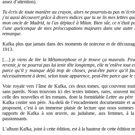
assez d’attention).
Tu écris de toute manière au crayon, alors ne pourrais-tu pas m’écrir
j’ai aussi découvert grâce à divers indices que tu ne lis mes lettres qu
mon oncle de Madrid, tu l’as déplacé à Milan. Bien sûr, ce n’était p
l’une quelconque de mes préoccupations majeures dans une autre ré
remarque
.
Kafka plus que jamais dans des moments de noirceur et de décourag
1913.
[…]
je viens de lire la Métamorphose et je trouve ça mauvais. Peut
revenir, je ne pourrai pas lui tenir tête longtemps, elle m’enlève tout 
parce qu’il y manque déjà trop de choses, peut-être parce qu’il fa
nécessairement à demi, selon toute apparence, peut-être parce que le s
Voie royale vers l’âme de Kafka, ces deux tomes, qui couvrent toute 
sans pareils. Nous trouvons ici des textes intimes, rares, souvent i
celle des nouvelles et les romans, dont la formidable
Lettre au père
Kafka contre son père. Au-delà de l’encadrement documentaire et a
proposent, c’est à un immense plaisir de lecture que nous sommes co
rapports de Kafka à son œuvre, au judaïsme, aux femmes, à la v
passionnants.
L’album Kafka, joint à cette édition, est à la hauteur de cette édition