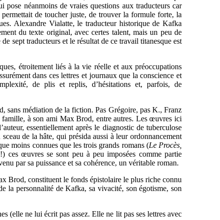
i pose néanmoins de vraies questions aux traducteurs car
permettait de toucher juste, de trouver la formule forte, la
ques. Alexandre Vialatte, le traducteur historique de Kafka
rement du texte original, avec certes talent, mais un peu de
e sept traducteurs et le résultat de ce travail titanesque est
ues, étroitement liés à la vie réelle et aux préoccupations
 assurément dans ces lettres et journaux que la conscience et
lexité, de plis et replis, d’hésitations et, parfois, de
d, sans médiation de la fiction. Pas Grégoire, pas K., Franz
a famille, à son ami Max Brod, entre autres. Les œuvres ici
’auteur, essentiellement après le diagnostic de tuberculose
u sceau de la hâte, qui présida aussi à leur ordonnancement
que moins connues que les trois grands romans (
Le Procès,
e
!) ces œuvres se sont peu à peu imposées comme partie
enu par sa puissance et sa cohérence, un véritable roman.
ax Brod, constituent le fonds épistolaire le plus riche connu
e la personnalité de Kafka, sa vivacité, son égotisme, son
s (elle ne lui écrit pas assez. Elle ne lit pas ses lettres avec