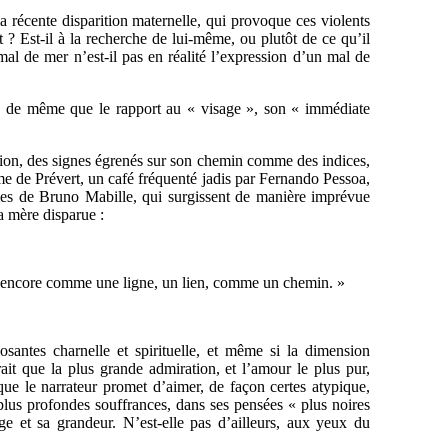
a récente disparition maternelle, qui provoque ces violents
 ? Est-il à la recherche de lui-même, ou plutôt de ce qu’il
al de mer n’est-il pas en réalité l’expression d’un mal de
ogé, de même que le rapport au « visage », son « immédiate
ation, des signes égrenés sur son chemin comme des indices,
me de Prévert, un café fréquenté jadis par Fernando Pessoa,
oèmes de Bruno Mabille, qui surgissent de manière imprévue
la mère disparue :
este encore comme une ligne, un lien, comme un chemin. »
santes charnelle et spirituelle, et même si la dimension
rait que la plus grande admiration, et l’amour le plus pur,
e le narrateur promet d’aimer, de façon certes atypique,
 plus profondes souffrances, dans ses pensées « plus noires
 et sa grandeur. N’est-elle pas d’ailleurs, aux yeux du