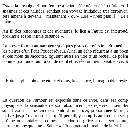
Est-ce la nostalgie d’une femme à peine effleurée et déjà enfuie, ou l
spasmes et ces nausées, rendant son voyage initiatique très éprouvant
sera amené à devenir « maintenant » qu’« Elle » n’est plus là ? Le m
mère ?
Au fil des rencontres et des aventures, le lien à l’autre est interr
proximité et son infinie distance ».
La poésie fournit au narrateur quelques pistes de réflexion, de médit
les pierres d’un Petit Poucet rêveur. Ainsi un écho récurrent à un poè
et ces mots de Jaccottet, figurant aussi en titre d’un recueil de p
comme pour aider au travail de deuil et recréer un lien invisible avec 
« Entre la plus lointaine étoile et nous, la distance, inimaginable, r
La question de l’amour est explorée dans ce livre, dans ses compo
physique et la sensualité ne sont absolument pas rejetées, il semble
soient voués à une femme atteinte d’un cancer, prénommée Marie, qu
mais « jusqu’à la mort », et qu’il perçoit, y compris au cœur de ses
qu’une nuit polaire », comme « pleine de grâce » dans son courage
narrateur, presque une « Sainte », l’incarnation humaine de la foi ?