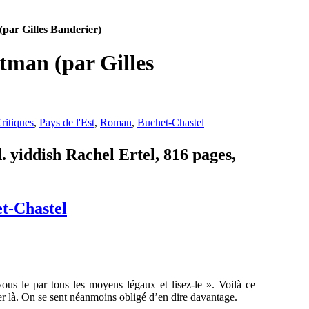
(par Gilles Banderier)
htman (par Gilles
ritiques
,
Pays de l'Est
,
Roman
,
Buchet-Chastel
. yiddish Rachel Ertel, 816 pages,
t-Chastel
-vous le par tous les moyens légaux et lisez-le ». Voilà ce
êter là. On se sent néanmoins obligé d’en dire davantage.