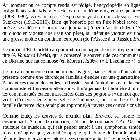
Au moment où ce compte rendu est rédigé, l’encyclopédie en ligne W
insignifiants soient-ils, aux acteurs du huitième rang et aux pein
(1908-1996), écrivain russe d’expression yiddish qui acheva sa v
Sutzkever (1913-2010). Bien qu’honorée par un Prix Nobel (avec Isa
poésie, ses pièces de théâtre, ses journaux (l’épée d’académicien d’A
du quotidien yiddish que lisait son père), la littérature yiddish est u
une grosse moitié du continent européen (de l’Alsace à la Russie).
Er
Le roman d’Eli Chekhtman pourrait accompagner le magnifique recue
titre (
A Vanished World
), qui a conservé le souvenir de ces communau
en Ukraine que fut composé (en hébreu)
Hatikva
(« L’Espérance »), q
Le roman commence comme un
nostos
grec, par le retour d’un sold
présente comme une chronique familiale étendue sur une quarantaine a
Pendant ces quatre décennies, la Russie a subi l’autoritarisme et la cor
communiste et l’invasion allemande. Il n’a jamais fait bon être Juif d
les communautés étaient massacrées dans des pogroms (« un mot que l
veut, à l’encyclopédie universelle de l’infamie », ainsi que l’écrit si
famille (le terme
clan
serait plus approprié) à travers ces convulsions h
Comme toutes les œuvres de premier plan,
Erev
crée sa propre fo
environnant. À quoi le comparer, s’il faut le comparer ? Au
Derni
structure de musicale, qui fait penser tantôt à une symphonie, tantô
roman métaphysique, voire théologique, qui aborde de front le probl
récurrentes de la grande nature russe, comme autant d’hymnes à la Cré