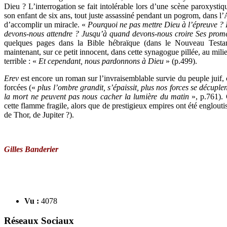
Dieu ? L’interrogation se fait intolérable lors d’une scène paroxyst
son enfant de six ans, tout juste assassiné pendant un pogrom, dans l’
d’accomplir un miracle. «
Pourquoi ne pas mettre Dieu à l’épreuve ?
devons-nous attendre ? Jusqu’à quand devons-nous croire Ses prom
quelques pages dans la Bible hébraïque (dans le Nouveau Testame
maintenant, sur ce petit innocent, dans cette synagogue pillée, au milie
terrible : «
Et cependant, nous pardonnons à Dieu
» (p.499).
Erev
est encore un roman sur l’invraisemblable survie du peuple juif, 
forcées («
plus l’ombre grandit, s’épaissit, plus nos forces se décupl
la mort ne peuvent pas nous cacher la lumière du matin
», p.761).
cette flamme fragile, alors que de prestigieux empires ont été englouti
de Thor, de Jupiter ?).
Gilles Banderier
Vu :
4078
Réseaux Sociaux