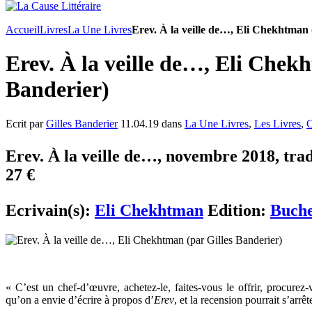
Accueil
Livres
La Une Livres
Erev. À la veille de…, Eli Chekhtman 
Erev. À la veille de…, Eli Chek
Banderier)
Ecrit par
Gilles Banderier
11.04.19 dans
La Une Livres
,
Les Livres
,
C
Erev. À la veille de…, novembre 2018, trad
27 €
Ecrivain(s):
Eli Chekhtman
Edition:
Buche
« C’est un chef-d’œuvre, achetez-le, faites-vous le offrir, procurez
qu’on a envie d’écrire à propos d’
Erev
,
et la recension pourrait s’arr