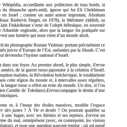
ikipédia, accueillante aux politiciens de tous bords, si
tres du dimanche après-midi, ignore qui fut Eli Chekhtman
ie en Israël ; comme un autre auteur important, Abraham
ac Bashevis Singer, en 1978), la littérature yiddish, sa
lain Finkielkraut s’orne de l’
aleph
hébraïque, en souvenir
ne Atlantide engloutie, alors que la langue fut pratiquée sur
ev
est une lumière qui nous vient d’un monde aboli.
il du photographe Roman Vishniac portant précisément ce
tés juives d’Europe de l’Est, anéanties par la Shoah. C’est
ui deviendra l’hymne national d’Israël.
at dans son foyer. Au premier abord, le plus simple,
Erev
se
nnées, de la guerre russo-japonaise à la création d’Israël.
ruption tsaristes, la Révolution bolchevique, le totalitarisme
ans cette région du monde et, à intervalles assez réguliers,
a langue russe a offert au reste du monde. Un don, si l’on
 bien Camille de Toledano).
Erev
accompagne le destin d’une
istoriques.
rme et, à l’instar des étoiles massives, modifie l’espace
er des justes
? À
Vie et destin
? On pourrait qualifier sa
t à une fugue, avec ses thèmes et ses reprises.
Erev
est un
ème du mal, omniprésent (avec, en contrepoint, les visions
ation), et pose une question souvent reprise : où est passé