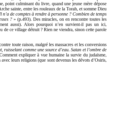
ique, point culminant du livre, quand une jeune mère dépose
Arche sainte, entre les rouleaux de la Torah, et somme Dieu
 Il n’a de comptes à rendre à personne ? Combien de temps
esses ?
» (p.493). Des miracles, on en rencontre toutes les
nt aussi). Alors pourquoi n’en survient-il pas un ici,
u de ce village détruit ? Rien ne viendra, sinon cette parole
contre toute raison, malgré les massacres et les conversions
ent, ruisselant comme une source d’eau. Satan et l’ombre de
 Comment expliquer à vue humaine la survie du judaïsme,
s avec leurs religions (que sont devenus les dévots d’Osiris,