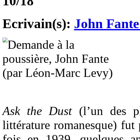
10/18
Ecrivain(s):
John Fant
Ask the Dust
(l’un des pl
littérature romanesque) fut
fois en 1939, quelques a