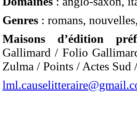
Domaines
: anglo-saxon, ita
Genres
: romans, nouvelles,
Maisons d’édition préf
Gallimard / Folio Gallimar
Zulma / Points / Actes Sud 
lml.causelitteraire@gmail.