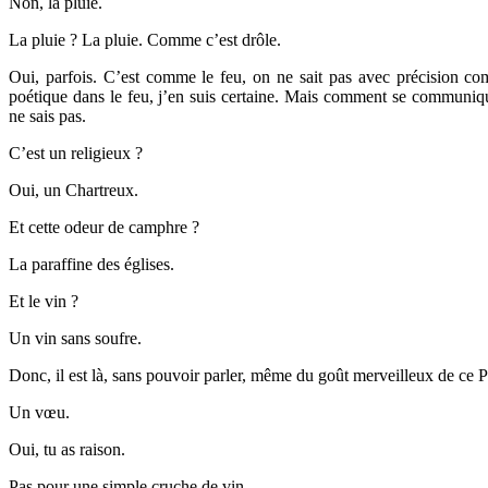
Non, la pluie.
La pluie ? La pluie. Comme c’est drôle.
Oui, parfois. C’est comme le feu, on ne sait pas avec précision com
poétique dans le feu, j’en suis certaine. Mais comment se communiqu
ne sais pas.
C’est un religieux ?
Oui, un Chartreux.
Et cette odeur de camphre ?
La paraffine des églises.
Et le vin ?
Un vin sans soufre.
Donc, il est là, sans pouvoir parler, même du goût merveilleux de ce P
Un vœu.
Oui, tu as raison.
Pas pour une simple cruche de vin.