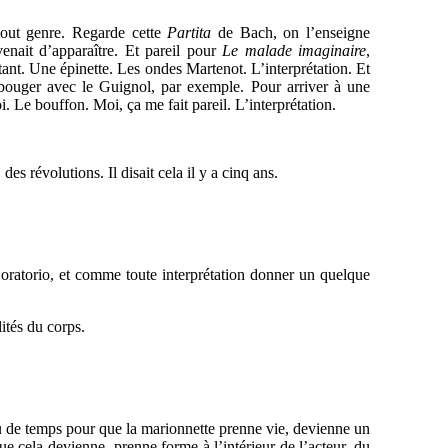
 tout genre. Regarde cette
Partita
de Bach, on l’enseigne
enait d’apparaître. Et pareil pour
Le malade imaginaire
,
rtant. Une épinette. Les ondes Martenot. L’interprétation. Et
 bouger avec le Guignol, par exemple. Pour arriver à une
. Le bouffon. Moi, ça me fait pareil. L’interprétation.
es révolutions. Il disait cela il y a cinq ans.
et oratorio, et comme toute interprétation donner un quelque
ités du corps.
eu de temps pour que la marionnette prenne vie, devienne un
ue cela devienne, prenne forme à l’intérieur de l’acteur, du