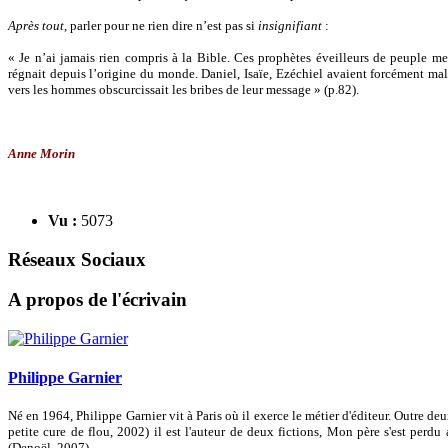
Après tout
, parler pour ne rien dire n’est pas si
insignifiant
:
« Je n’ai jamais rien compris à la Bible. Ces prophètes éveilleurs de peuple 
régnait depuis l’origine du monde. Daniel, Isaïe, Ezéchiel avaient forcément ma
vers les hommes obscurcissait les bribes de leur message » (p.82).
Anne Morin
Vu :
5073
Réseaux Sociaux
A propos de l'écrivain
Philippe Garnier
Né en 1964, Philippe Garnier vit à Paris où il exerce le métier d'éditeur. Outre de
petite cure de flou, 2002) il est l'auteur de deux fictions, Mon père s'est per
(Denoël, 2007).