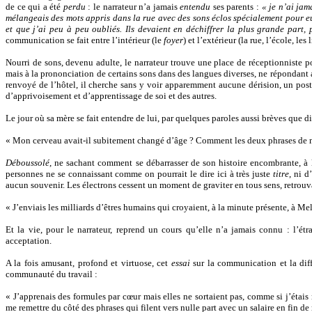
de ce qui a été
perdu
: le narrateur n’a jamais
entendu
ses parents :
« je n’ai jam
mélangeais des mots appris dans la rue avec des sons éclos spécialement pour e
et que j’ai peu à peu oubliés. Ils devaient en déchiffrer la plus grande part,
communication se fait entre l’intérieur (le
foyer
) et l’extérieur (la rue, l’école, l
Nourri de sons, devenu adulte, le narrateur trouve une place de réceptionniste p
mais à la prononciation de certains sons dans des langues diverses, ne répondant
renvoyé de l’hôtel, il cherche sans y voir apparemment aucune dérision, un post
d’apprivoisement et d’apprentissage de soi et des autres.
Le jour où sa mère se fait entendre de lui, par quelques paroles aussi brèves que dis
« Mon cerveau avait-il subitement changé d’âge ? Comment les deux phrases de ma 
Déboussolé
, ne sachant comment se débarrasser de son histoire encombrante, à
personnes ne se connaissant comme on pourrait le dire ici à très juste
titre
, ni 
aucun souvenir. Les électrons cessent un moment de graviter en tous sens, retrouv
« J’enviais les milliards d’êtres humains qui croyaient, à la minute présente, à M
Et la vie, pour le narrateur, reprend un cours qu’elle n’a jamais connu : l’étr
acceptation.
A la fois amusant, profond et virtuose, cet
essai
sur la communication et la dif
communauté du travail :
« J’apprenais des formules par cœur mais elles ne sortaient pas, comme si j’étais 
me remettre du côté des phrases qui filent vers nulle part avec un salaire en fin de