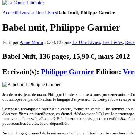
Accueil
Livres
La Une Livres
Babel nuit, Philippe Garnier
Babel nuit, Philippe Garnier
Ecrit par
Anne Morin
26.03.12 dans
La Une Livres
,
Les Livres
,
Rece
Babel Nuit, 136 pages, 15,90 €, mars 2012
Ecrivain(s):
Philippe Garnier
Edition:
Ver
Jeu de mots, jeux de maux, Philippe Garnier s’amuse à nous promener autour d’
onomatopée, et par dérivation, le langage d’
expression
du tout-petit :
« tu as per
Composer, recomposer, partir d’un centre, former un cercle… ne sommes-nous
électrons libres
en interférence, en éternel
déplacement
? Tel est le personnage 
recouvrent-
la parole
, allusion à Babel, cette entreprise, cet impossible
élan
à m
pour retomber, éclatés, épars, dépareillés.
Nuit du langage, tunnel de la naissance et de la mort dont les allusions fourmillen