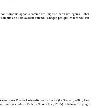
me sont toujours apparus comme des imposteurs ou des égarés. Babel
l compris ce qu’ils avaient entendu. Chaque pas qui les reconduisait
ux essais aux Presses Universitaires de France (La Tiédeur, 2000 ; Une
du au fond du couloir (Melville/Leo Scheer, 2005) et Roman de plage