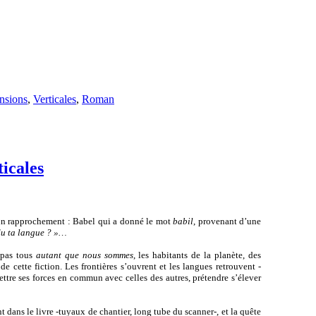
nsions
,
Verticales
,
Roman
ticales
un rapprochement : Babel qui a donné le mot
babil
, provenant d’une
du ta langue ? »…
 pas tous
autant que nous sommes
, les habitants de la planète, des
de cette fiction. Les frontières s’ouvrent et les langues retrouvent -
ettre ses forces en commun avec celles des autres, prétendre s’élever
t dans le livre -tuyaux de chantier, long tube du scanner-, et la quête