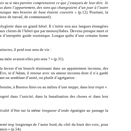
ais su si mes parents comprenaient ce que j’essayais de leur dire. Je
ux dans l’appartement, des sons qui changeaient d’un jour à l’autre
 puisque mes besoins de base étaient couverts »
(p.12). Pourtant, la
es lieux de travail, de communauté).
olyglotte dans un grand hôtel. Il s’initie non aux langues étrangères
 aux clients de l’hôtel que par monosyllabes. Devenu presque muet et
e d’interprète guide touristique. Longue quête d’une certaine forme
tinctes, il perd tout sens de vie :
mère avaient-elles pris sens ? » (p.31).
 la faveur d’un brunch réunissant dans un appartement inconnu, des
d’Eve, ni d’Adam, il renoue avec un amour inconnu dont il n’a gardé
ant un semblant d’unité, ou plutôt d’agrégation :
elbourne, à Buenos Aires ou au milieu d’une steppe, dans leur
trajet
».
angeté dans l’unicité, dans la banalisation des choses et dans leur
ficulté d’être sur la même
longueur d’onde
égratigne au passage la
resté trop longtemps de l’autre bord, du côté du bruit des voix, pour
 mois » (p.54).