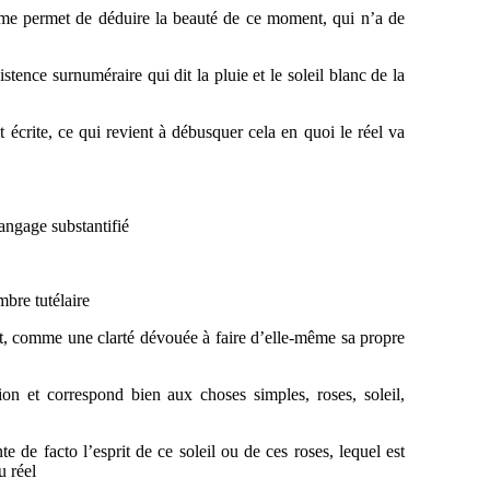
, et me permet de déduire la beauté de ce moment, qui n’a de
stence surnuméraire qui dit la pluie et le soleil blanc de la
t écrite, ce qui revient à débusquer cela en quoi le réel va
langage substantifié
mbre tutélaire
ent, comme une clarté dévouée à faire d’elle-même sa propre
ion et correspond bien aux choses simples, roses, soleil,
e de facto l’esprit de ce soleil ou de ces roses, lequel est
u réel