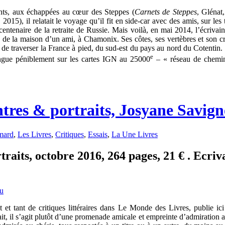
nts, aux échappées au cœur des Steppes (
Carnets de Steppes
, Glénat
2015), il relatait le voyage qu’il fit en side-car avec des amis, sur le
tenaire de la retraite de Russie. Mais voilà, en mai 2014, l’écrivai
de de la maison d’un ami, à Chamonix. Ses côtes, ses vertèbres et son c
rs de traverser la France à pied, du sud-est du pays au nord du Cotenti
e
ingue péniblement sur les cartes IGN au 25000
– « réseau de chemin
ntres & portraits, Josyane Savig
mard
,
Les Livres
,
Critiques
,
Essais
,
La Une Livres
raits, octobre 2016, 264 pages, 21 € . Ecriv
t tant de critiques littéraires dans Le Monde des Livres, publie ici 
ait, il s’agit plutôt d’une promenade amicale et empreinte d’admiration a