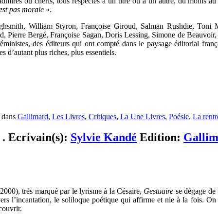
mirés ou chéris, tous respectés à un titre ou à un autre, du moins au 
’est pas morale
».
a Highsmith, William Styron, Françoise Giroud, Salman Rushdie, Toni 
Pierre Bergé, Françoise Sagan, Doris Lessing, Simone de Beauvoir,
inistes, des éditeurs qui ont compté dans le paysage éditorial françai
es d’autant plus riches, plus essentiels.
, dans
Gallimard
,
Les Livres
,
Critiques
,
La Une Livres
,
Poésie
,
La rentré
 . Ecrivain(s):
Sylvie Kandé
Edition:
Galli
2000), très marqué par le lyrisme à la Césaire,
Gestuaire
se dégage de t
s l’incantation, le soliloque poétique qui affirme et nie à la fois. On 
couvrir.