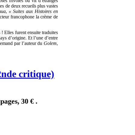
oses frivoles ou vit d’étranges
tes de deux recueils plus vastes
hua
,
« Suites aux Histoires en
lecteur francophone la crème de
! Elles furent ensuite traduites
ays d’origine. Et l’une d’entre
llemand par l’auteur du
Golem
,
2nde critique)
pages, 30 € .