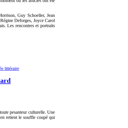
moment où les articles ont été
Morrison, Guy Schoeller, Jean
 Régine Deforges, Joyce Carol
s. Les rencontres et portraits
e littéraire
mard
oute pesanteur culturelle. Une
en retient le souffle coupé qui