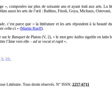
e », composées sur plus de soixante ans et ayant trait aux arts. La lit
ais aussi les arts de l’œil : Balthus, Füssli, Goya, Michaux, Ostova
nde
, c’est parce que « la littérature et les arts répondent à la beauté 
er celle-ci » (
Martin Rueff
).
 sur le
Banquet
de Platon
(V, 2), « le mot grec
kallos
signifie en latin 
tire l’âme vers elle
– ad se vocat et rapit
».
9
>
>>
se Littéraire. Tous droits réservés. N° ISSN:
2257-6711