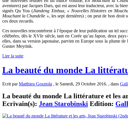
une nouvelles réunies en un mince volume,
En Mouchant la Chand
aventures) par Jacques Dars, qui est aussi leur traducteur, avec la bie
signés Qu You (
Jiandeng Xinhua, « Nouvelles Histoires en Mouch
Mouchant la Chandelle »
, les sept dernières) ; on peut de bon droit
ces deux recueils.
Ces nouvelles rencontrèrent à l’époque de leur publication un tel succè
célébrées, dès le XVIe siècle, tant en Corée qu’au Japon, deux pays o
elles, dans sa version japonaise, parvint en Europe sous la plume de
Gustav Meyrink.
Lire la suite
La beauté du monde La littératur
Ecrit par
Matthieu Gosztola
, le Samedi, 29 Octobre 2016. , dans
Gall
La beauté du monde La littérature et les ar
Ecrivain(s):
Jean Starobinski
Edition:
Gal