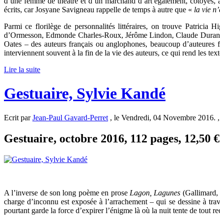
d’une femme de théâtre et d’un marchand d’art également, côtoyés, ad
écrits, car Josyane Savigneau rappelle de temps à autre que «
la vie n
Parmi ce florilège de personnalités littéraires, on trouve Patrici
d’Ormesson, Edmonde Charles-Roux, Jérôme Lindon, Claude Durand, 
Oates – des auteurs français ou anglophones, beaucoup d’auteures fém
interviennent souvent à la fin de la vie des auteurs, ce qui rend les text
Lire la suite
Gestuaire, Sylvie Kandé
Ecrit par
Jean-Paul Gavard-Perret
, le Vendredi, 04 Novembre 2016. 
Gestuaire, octobre 2016, 112 pages, 12,50 €
A l’inverse de son long poème en prose
Lagon, Lagunes
(Gallimard, 
charge d’inconnu est exposée à l’arrachement – qui se dessine à traver
pourtant garde la force d’expirer l’énigme là où la nuit tente de tout re