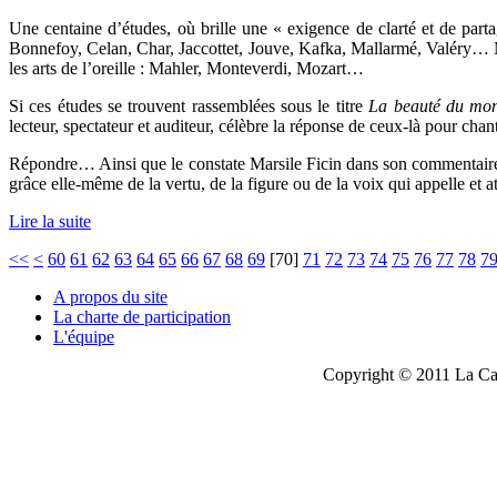
Une centaine d’études, où brille une « exigence de clarté et de partag
Bonnefoy, Celan, Char, Jaccottet, Jouve, Kafka, Mallarmé, Valéry… M
les arts de l’oreille : Mahler, Monteverdi, Mozart…
Si ces études se trouvent rassemblées sous le titre
La beauté du mo
lecteur, spectateur et auditeur, célèbre la réponse de ceux-là pour chant
Répondre… Ainsi que le constate Marsile Ficin dans son commentaire
grâce elle-même de la vertu, de la figure ou de la voix qui appelle et at
Lire la suite
<<
<
60
61
62
63
64
65
66
67
68
69
[
70
]
71
72
73
74
75
76
77
78
7
A propos du site
La charte de participation
L'équipe
Copyright © 2011 La Cau