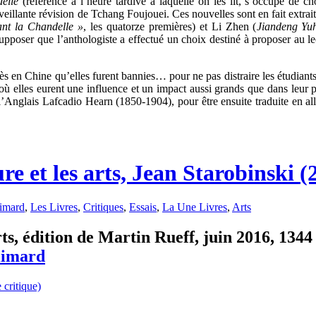
elle
(référence à l’heure tardive à laquelle on les lit, s’occupe de ch
nveillante révision de Tchang Foujouei. Ces nouvelles sont en fait extrai
ant la Chandelle »
, les quatorze premières) et Li Zhen (
Jiandeng Yu
 supposer que l’anthologiste a effectué un choix destiné à proposer au 
s en Chine qu’elles furent bannies… pour ne pas distraire les étudiants 
ù elles eurent une influence et un impact aussi grands que dans leur p
 l’Anglais Lafcadio Hearn (1850-1904), pour être ensuite traduite en a
e et les arts, Jean Starobinski (
imard
,
Les Livres
,
Critiques
,
Essais
,
La Une Livres
,
Arts
ts, édition de Martin Rueff, juin 2016, 1344 
limard