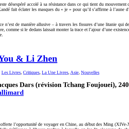
’un geste désespéré accolé à sa résistance dans ce qui tient du mouvement
Kandé fait éclater les masques du « je » pour qu’il s’affirme à l’aune 
n’est de manière allusive – à travers les fissures d’une litanie qui de 
e, comme si le dedans laissait monter la trace et l’ajour d’une existence 
e.
 You & Li Zhen
,
Les Livres
,
Critiques
,
La Une Livres
,
Asie
,
Nouvelles
cques Dars (révision Tchang Foujouei), 240 p
llimard
au offerte l’opportunité de voyager en Chine, au début des Ming (XIVe-