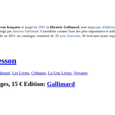
evue française
et jusqu’en
1961
la
librairie Gallimard
, sont un
groupe d'édition
irigé par
Antoine Gallimard
. Considérée comme l'une des plus importantes et infl
de en 2011 un catalogue constitué de 35
prix Goncourt
, 36 écrivains ayant reç
esson
limard
,
Les Livres
,
Critiques
,
La Une Livres
,
Voyages
ges, 15 € Edition:
Gallimard