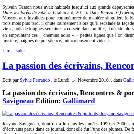
Sylvain Tesson nous avait habitués jusqu’ici aux grands dépayseme
Dans les forêts de Sibérie
(Gallimard, 2011). Dans
Berezina
(Guérin, 
Moscou aux Invalides pour commémorer de manière singulière le bicen
trois mois plus tard, il chute lourdement alors qu’il escalade la faça
vie », puis de longues semaines « corseté dans un lit », il décide alo
en empruntant ces « chemins noirs » – petites lignes que l’on dist
mystère, baignés de pur silence, miraculeusement vides ».
Lire la suite
La passion des écrivains, Renco
Ecrit par
Sylvie Ferrando
, le Lundi, 14 Novembre 2016. , dans
Galli
La passion des écrivains, Rencontres & port
Savigneau
Edition:
Gallimard
Josyane Savigneau, dont on a lu dans les années 1990 et 2000 tant e
d’écrivains parus dans ce journal, dont elle fut l’une des plumes. De f