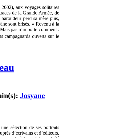
, 2002), aux voyages solitaires
s traces de la Grande Armée, de
n baroudeur perd sa mère puis,
râne sont brisés. « Revenu à la
n. Mais pas n’importe comment :
s campagnards ouverts sur le
neau
ain(s):
Josyane
une sélection de ses portraits
uprès d’écrivains et d’éditeurs,