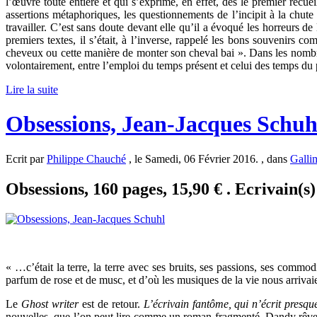
l’œuvre toute entière et qui s’exprime, en effet, dès le premier recuei
assertions métaphoriques, les questionnements de l’incipit à la chute
travailler. C’est sans doute devant elle qu’il a évoqué les horreurs de 
premiers textes, il s’était, à l’inverse, rappelé les bons souvenirs c
cheveux ou cette manière de monter son cheval bai ». Dans les nombreux
volontairement, entre l’emploi du temps présent et celui des temps du pa
Lire la suite
Obsessions, Jean-Jacques Schuh
Ecrit par
Philippe Chauché
, le Samedi, 06 Février 2016. , dans
Galli
Obsessions, 160 pages, 15,90 € . Ecrivain(s
« …c’était la terre, la terre avec ses bruits, ses passions, ses commod
parfum de rose et de musc, et d’où les musiques de la vie nous arriv
Le
Ghost writer
est de retour.
L’écrivain fantôme, qui n’écrit presqu
nouvelles, que l’on peut lire comme un roman fragmenté. Dandy rêveu