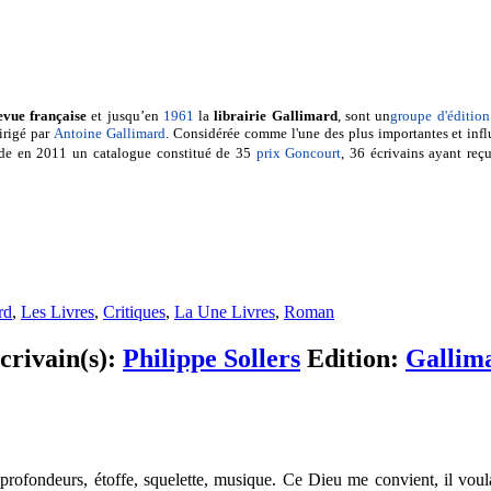
evue française
et jusqu’en
1961
la
librairie Gallimard
, sont un
groupe d'édition
irigé par
Antoine Gallimard
. Considérée comme l'une des plus importantes et infl
de en 2011 un catalogue constitué de 35
prix Goncourt
, 36 écrivains ayant reç
rd
,
Les Livres
,
Critiques
,
La Une Livres
,
Roman
crivain(s):
Philippe Sollers
Edition:
Gallim
s profondeurs, étoffe, squelette, musique. Ce Dieu me convient, il voul