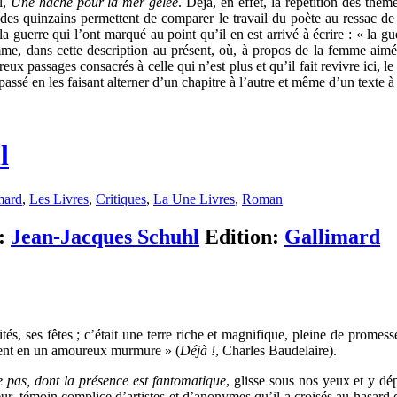
l,
Une hache pour la mer gelée
. Déjà, en effet, la répétition des thèm
 des quinzains permettent de comparer le travail du poète au ressac de
la guerre qui l’ont marqué au point qu’il en est arrivé à écrire : « la gu
omme, dans cette description au présent, où, à propos de la femme aimée
 passages consacrés à celle qui n’est plus et qu’il fait revivre ici, le
ssé en les faisant alterner d’un chapitre à l’autre et même d’un texte à 
l
mard
,
Les Livres
,
Critiques
,
La Une Livres
,
Roman
):
Jean-Jacques Schuhl
Edition:
Gallimard
ités, ses fêtes ; c’était une terre riche et magnifique, pleine de prome
aient en un amoureux murmure » (
Déjà !
, Charles Baudelaire).
e pas, dont la présence est fantomatique
, glisse sous nos yeux et y d
r, témoin complice d’artistes et d’anonymes qu’il a croisés au hasard