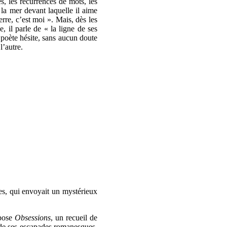
es, les récurrences de mots, les
 la mer devant laquelle il aime
erre, c’est moi ». Mais, dès les
, il parle de « la ligne de ses
 poète hésite, sans aucun doute
l’autre.
sses, qui envoyait un mystérieux
épose
Obsessions
, un recueil de
 de ses escapades romanesques,