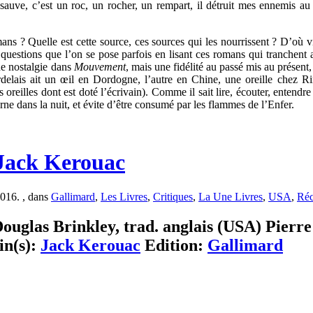
sauve, c’est un roc, un rocher, un rempart, il détruit mes ennemis au
s ? Quelle est cette source, ces sources qui les nourrissent ? D’où vi
questions que l’on se pose parfois en lisant ces romans qui tranchent ave
 de nostalgie dans
Mouvement
, mais une fidélité au passé mis au présent,
rdelais ait un œil en Dordogne, l’autre en Chine, une oreille chez R
reilles dont est doté l’écrivain). Comme il sait lire, écouter, entendre ce
rne dans la nuit, et évite d’être consumé par les flammes de l’Enfer.
 Jack Kerouac
2016. , dans
Gallimard
,
Les Livres
,
Critiques
,
La Une Livres
,
USA
,
Réc
ouglas Brinkley, trad. anglais (USA) Pierr
in(s):
Jack Kerouac
Edition:
Gallimard