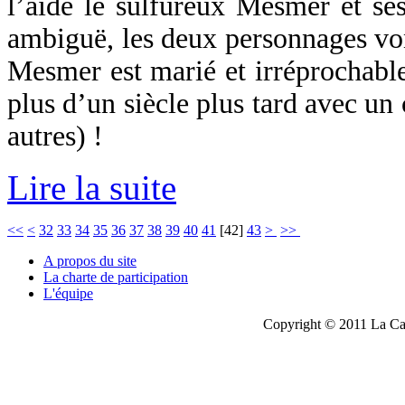
l’aide le sulfureux Mesmer et ses
ambiguë, les deux personnages von
Mesmer est marié et irréprochable
plus d’un siècle plus tard avec un
autres) !
Lire la suite
<<
<
32
33
34
35
36
37
38
39
40
41
[
42
]
43
>
>>
A propos du site
La charte de participation
L'équipe
Copyright © 2011 La Cau