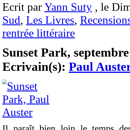
Ecrit par
Yann Suty
, le Di
Sud
,
Les Livres
,
Recension
rentrée littéraire
Sunset Park, septembre 
Ecrivain(s):
Paul Auste
Il paraît bien loin le temps d