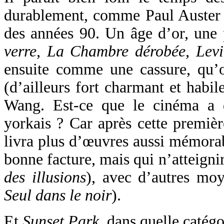
durablement, comme Paul Auster en
des années 90. Un âge d’or, une
verre, La Chambre dérobée, Lev
ensuite comme une cassure, qu’
(d’ailleurs fort charmant et habi
Wang. Est-ce que le cinéma a d
yorkais ? Car après cette premiè
livra plus d’œuvres aussi mémorabl
bonne facture, mais qui n’atteigni
des illusions
), avec d’autres mo
Seul dans le noir
).
Et
Sunset Park
, dans quelle catégo