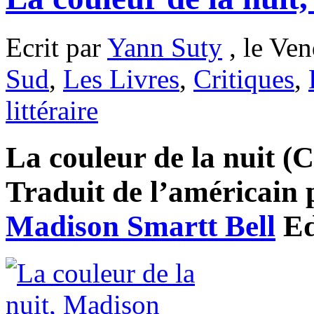
Ecrit par
Yann Suty
, le Ven
Sud
,
Les Livres
,
Critiques
,
littéraire
La couleur de la nuit (C
Traduit de l’américain p
Madison Smartt Bell
Ed