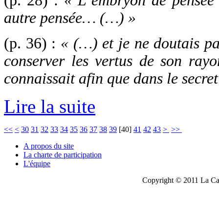
(p. 28) :
« L’embryon de pensée q
autre pensée… (…) »
(p. 36) :
« (…) et je ne doutais pa
conserver les vertus de son ray
connaissait afin que dans le secret
Lire la suite
<<
<
30
31
32
33
34
35
36
37
38
39
[
40
]
41
42
43
>
>>
A propos du site
La charte de participation
L'équipe
Copyright © 2011 La Cau