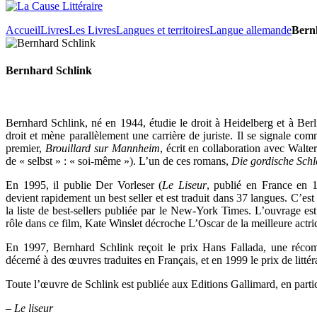
Accueil
Livres
Les Livres
Langues et territoires
Langue allemande
Bern
Bernhard Schlink
Bernhard Schlink, né en 1944, étudie le droit à Heidelberg et à Berl
droit et mène parallèlement une carrière de juriste. Il se signale com
premier,
Brouillard sur Mannheim
, écrit en collaboration avec Walte
de « selbst » : « soi-même »). L’un de ces romans,
Die gordische Schl
En 1995, il publie Der Vorleser (
Le Liseur
, publié en France en 1
devient rapidement un best seller et est traduit dans 37 langues. C’est
la liste de best-sellers publiée par le New-York Times. L’ouvrage es
rôle dans ce film, Kate Winslet décroche L’Oscar de la meilleure actri
En 1997, Bernhard Schlink reçoit le prix Hans Fallada, une récompen
décerné à des œuvres traduites en Français, et en 1999 le prix de litté
Toute l’œuvre de Schlink est publiée aux Editions Gallimard, en partic
– Le liseur