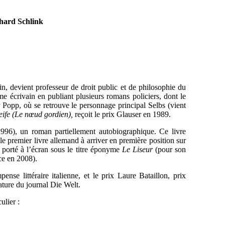
hard Schlink
in, devient professeur de droit public et de philosophie du
me écrivain en publiant plusieurs romans policiers, dont le
r Popp, où se retrouve le personnage principal Selbs (vient
eife (Le nœud gordien),
reçoit le prix Glauser en 1989.
996), un roman partiellement autobiographique. Ce livre
 le premier livre allemand à arriver en première position sur
t porté à l’écran sous le titre éponyme
Le Liseur
(pour son
ce en 2008).
se littéraire italienne, et le prix Laure Bataillon, prix
rature du journal Die Welt.
ulier :