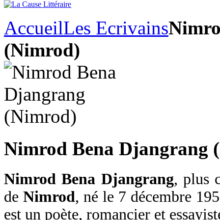
Accueil
Les Ecrivains
Nimro
(Nimrod)
Nimrod Bena Djangrang 
Nimrod Bena Djangrang
, plus
de
Nimrod
, né le 7 décembre 19
est un poète, romancier et essayist