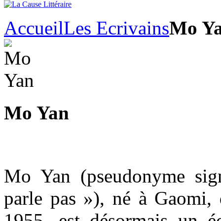
Accueil
Les Ecrivains
Mo Y
Mo Yan
Mo Yan (pseudonyme sign
parle pas »), né à Gaomi,
1955, est désormais un éc