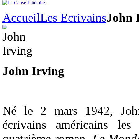
Accueil
Les Ecrivains
John 
John Irving
Né le 2 mars 1942, John
écrivains américains les
quatrième roman,
Le Monde