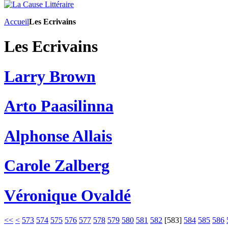
Accueil
Les Ecrivains
Les Ecrivains
Larry Brown
Arto Paasilinna
Alphonse Allais
Carole Zalberg
Véronique Ovaldé
<<
<
573
574
575
576
577
578
579
580
581
582
[
583
]
584
585
586