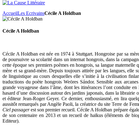
Accueil
Les Ecrivains
Cécile A Holdban
Cécile A Holdban
Cécile A Holdban
est née en 1974 à Stuttgart. Hongroise par sa mère
de poursuivre sa scolarité dans un internat hongrois, dans la campagn
cette époque ses premiers poèmes en hongrois, sa langue maternelle qui
mère et sa grand-mère. Depuis toujours attirée par les langues, elle 
de linguistique au cours desquelles elle s’initie à la civilisation fin
traductions du poète hongrois Weöres Sándor. Sensible aux arcanes 
grande voyageuse dans l’âme, dont les itinérances l’ont conduite en
hasard d’une discussion autour des jardins japonais, dans la librairie o
et éditeur Jean-Roger Geyer. Ce dernier, enthousiasmé, en lira quel
aussitôt remarqués par Angèle Paoli, la créatrice du site Terre de Fem
Ciel passager
est son premier recueil. Cécile A Holdban prépare éga
de son centenaire en 2013 et un recueil de haïkus (éléments de bio
Editeur).