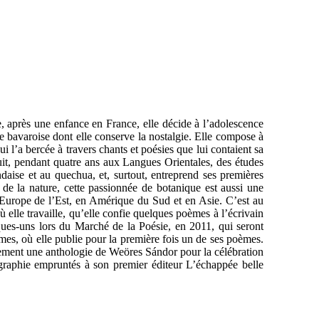
, après une enfance en France, elle décide à l’adolescence
e bavaroise dont elle conserve la nostalgie. Elle compose à
 l’a bercée à travers chants et poésies que lui contaient sa
suit, pendant quatre ans aux Langues Orientales, des études
landaise et au quechua, et, surtout, entreprend ses premières
de la nature, cette passionnée de botanique est aussi une
 Europe de l’Est, en Amérique du Sud et en Asie. C’est au
ù elle travaille, qu’elle confie quelques poèmes à l’écrivain
ques-uns lors du Marché de la Poésie, en 2011, qui seront
mes, où elle publie pour la première fois un de ses poèmes.
lement une anthologie de Weöres Sándor pour la célébration
graphie empruntés à son premier éditeur L’échappée belle