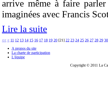
arrive même à faire parler
imaginées avec Francis Scot
Lire la suite
<<
<
11
12
13
14
15
16
17
18
19
20
[
21
]
22
23
24
25
26
27
28
29
30
A propos du site
La charte de participation
L'équipe
Copyright © 2011 La Cau