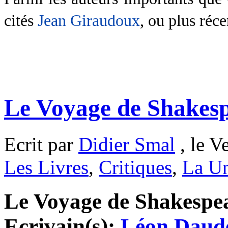
cités
Jean Giraudoux
, ou plus ré
Le Voyage de Shakes
Ecrit par
Didier Smal
, le V
Les Livres
,
Critiques
,
La Un
Le Voyage de Shakespear
Ecrivain(s):
Léon Daud