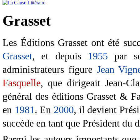
Grasset
Les Éditions Grasset ont été suc
Grasset
, et depuis
1955
par s
administrateurs figure
Jean Vign
Fasquelle
, que dirigeait Jean-Cl
général des éditions Grasset & F
en
1981
. En
2000
, il devient Prés
succède en tant que Président du d
Parmi les auteurs importants que 