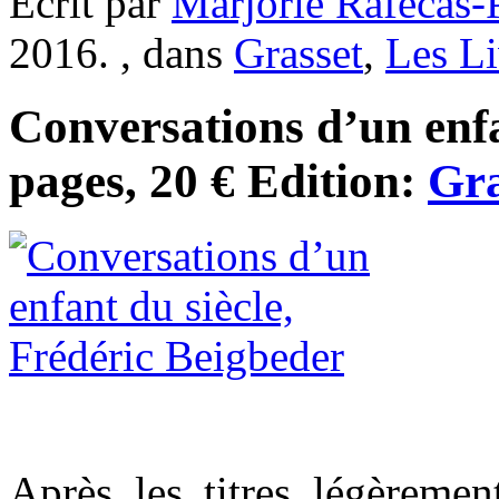
Ecrit par
Marjorie Rafécas
2016. , dans
Grasset
,
Les Li
Conversations d’un enfa
pages, 20 € Edition:
Gra
Après les titres légèremen