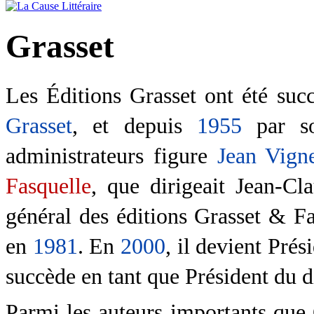
Grasset
Les Éditions Grasset ont été suc
Grasset
, et depuis
1955
par s
administrateurs figure
Jean Vign
Fasquelle
, que dirigeait Jean-Cl
général des éditions Grasset & F
en
1981
. En
2000
, il devient Prés
succède en tant que Président du d
Parmi les auteurs importants que 