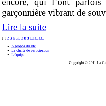
encore, qui l’ont parfois
garçonnière vibrant de souve
Lire la suite
[
1
]
2
3
4
5
6
7
8
9
10
>
>>
A propos du site
La charte de participation
L'équipe
Copyright © 2011 La Cau