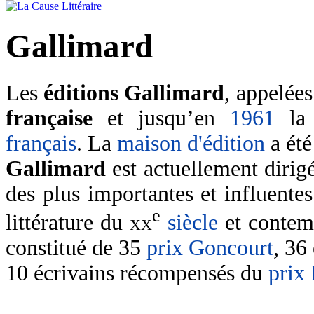
Gallimard
Les
éditions Gallimard
, appelée
française
et jusqu’en
1961
l
français
. La
maison d'édition
a été
Gallimard
est actuellement dirig
des plus importantes et influente
e
littérature du
xx
siècle
et contem
constitué de 35
prix Goncourt
, 36
10 écrivains récompensés du
prix 