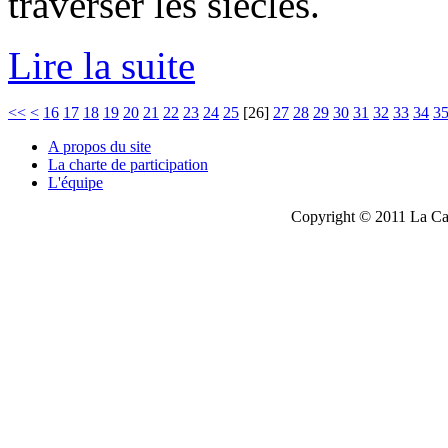
traverser les siècles.
Lire la suite
<<
<
16
17
18
19
20
21
22
23
24
25
[
26
]
27
28
29
30
31
32
33
34
3
A propos du site
La charte de participation
L'équipe
Copyright © 2011 La Cau