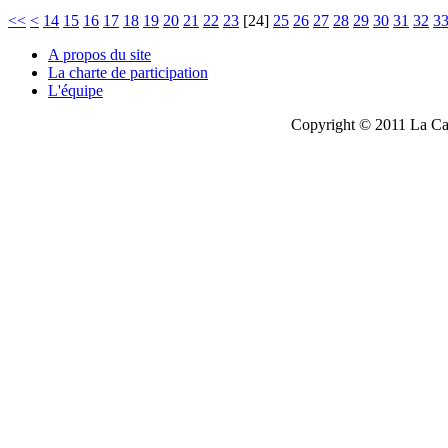
<<
<
14
15
16
17
18
19
20
21
22
23
[
24
]
25
26
27
28
29
30
31
32
3
A propos du site
La charte de participation
L'équipe
Copyright © 2011 La Cau