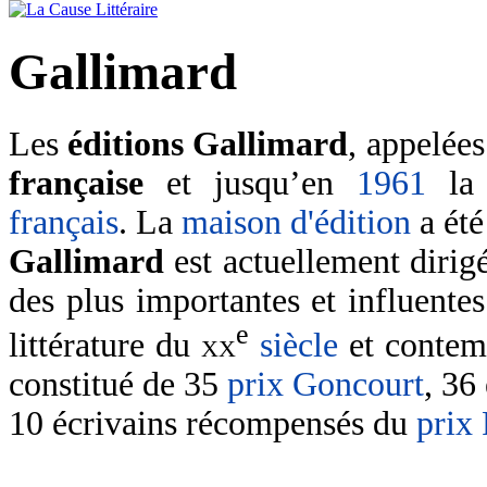
Gallimard
Les
éditions Gallimard
, appelée
française
et jusqu’en
1961
l
français
. La
maison d'édition
a été
Gallimard
est actuellement dirig
des plus importantes et influente
e
littérature du
xx
siècle
et contem
constitué de 35
prix Goncourt
, 36
10 écrivains récompensés du
prix 