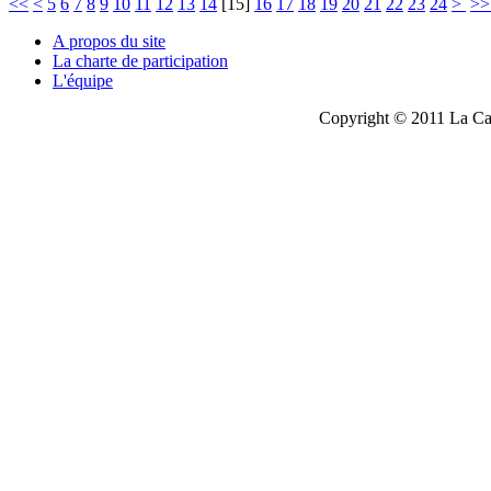
<<
<
5
6
7
8
9
10
11
12
13
14
[
15
]
16
17
18
19
20
21
22
23
24
>
>
A propos du site
La charte de participation
L'équipe
Copyright © 2011 La Cau