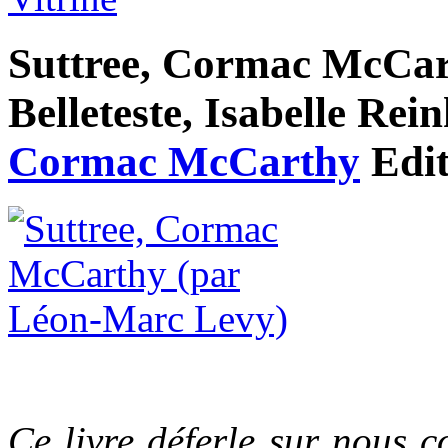
Suttree, Cormac McCart
Belleteste, Isabelle Rei
Cormac McCarthy
Edit
Ce livre déferle sur nous c