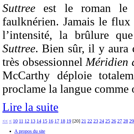
Suttree
est le roman le p
faulknérien. Jamais le flux
l’intensité, la brûlure 
Suttree
. Bien sûr, il y aura
très obsessionnel
Méridien 
McCarthy déploie totaleme
proclame la langue comme obj
Lire la suite
<<
<
10
11
12
13
14
15
16
17
18
19
[
20
]
21
22
23
24
25
26
27
28
29
A propos du site