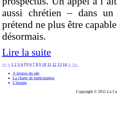
prospectus. Un appel à l’al
aussi chrétien – dans un
prétend ne plus être capable
désormais.
Lire la suite
<<
<
1
2
3
4
[
5
]
6
7
8
9
10
11
12
13
14
>
>>
A propos du site
La charte de participation
L'équipe
Copyright © 2011 La Cau