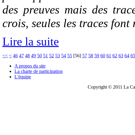
des preuves mais des trac
crois, seules les traces font 
Lire la suite
<<
<
46
47
48
49
50
51
52
53
54
55
[
56
]
57
58
59
60
61
62
63
64
6
A propos du site
La charte de participation
L'équipe
Copyright © 2011 La Cau