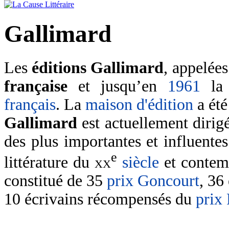
Gallimard
Les
éditions Gallimard
, appelée
française
et jusqu’en
1961
l
français
. La
maison d'édition
a été
Gallimard
est actuellement dirig
des plus importantes et influente
e
littérature du
xx
siècle
et contem
constitué de 35
prix Goncourt
, 36
10 écrivains récompensés du
prix 