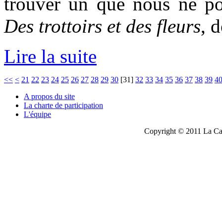
trouver un que nous ne po
Des trottoirs et des fleurs
, 
Lire la suite
<<
<
21
22
23
24
25
26
27
28
29
30
[
31
]
32
33
34
35
36
37
38
39
4
A propos du site
La charte de participation
L'équipe
Copyright © 2011 La Cau