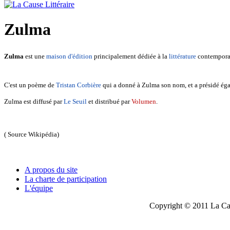
Zulma
Zulma
est une
maison d'édition
principalement dédiée à la
littérature
contempora
C'est un poème de
Tristan Corbière
qui a donné à Zulma son nom, et a présidé égal
Zulma est diffusé par
Le Seuil
et distribué par
Volumen
.
( Source Wikipédia)
A propos du site
La charte de participation
L'équipe
Copyright © 2011 La Cau