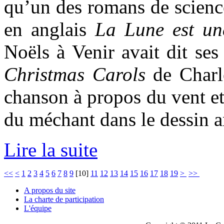
qu’un des romans de science
en anglais
La Lune est une
Noëls à Venir avait dit se
Christmas Carols
de Charl
chanson à propos du vent e
du méchant dans le dessin
Lire la suite
<<
<
1
2
3
4
5
6
7
8
9
[
10
]
11
12
13
14
15
16
17
18
19
>
>>
A propos du site
La charte de participation
L'équipe