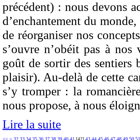
précédent) : nous devons a
d’enchantement du monde, et
de réorganiser nos concepts 
s’ouvre n’obéit pas à nos 
goût de sortir des sentiers
plaisir). Au-delà de cette c
s’y tromper : la romancière
nous propose, à nous éloign
Lire la suite
<<
<
32
33
34
35
36
37
38
39
40
41
[
42
]
43
44
45
46
47
48
49
50
5