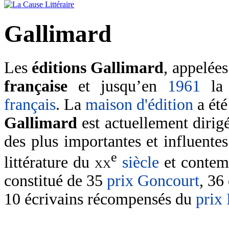
Gallimard
Les
éditions Gallimard
, appelée
française
et jusqu’en
1961
l
français
. La
maison d'édition
a été
Gallimard
est actuellement dirig
des plus importantes et influente
e
littérature du
xx
siècle
et contem
constitué de 35
prix Goncourt
, 36
10 écrivains récompensés du
prix 