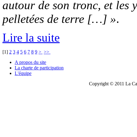
autour de son tronc, et les 
pelletées de terre […] »
.
Lire la suite
[
1
]
2
3
4
5
6
7
8
9
>
>>
A propos du site
La charte de participation
L'équipe
Copyright © 2011 La Cau