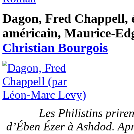
Dagon, Fred Chappell, é
américain, Maurice-Edg
Christian Bourgois
Les Philistins priren
d’
Ében Ézer
à
Ashdod
. Ap