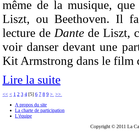
même de la musique, que 
Liszt, ou Beethoven. Il fa
lecture de
Dante
de Liszt, 
voir danser devant une par
Kit Armstrong dans le film d
Lire la suite
<<
<
1
2
3
4
[
5
]
6
7
8
9
>
>>
A propos du site
La charte de participation
L'équipe
Copyright © 2011 La Cau