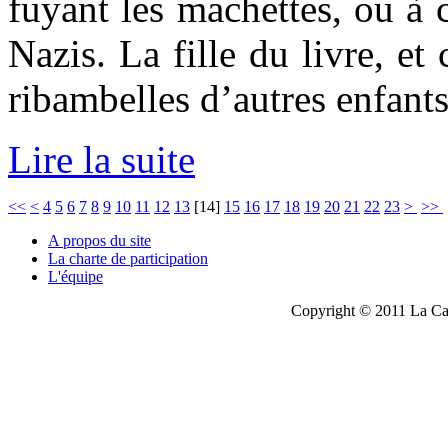
fuyant les machettes, ou à 
Nazis. La fille du livre, et 
ribambelles d’autres enfants
Lire la suite
<<
<
4
5
6
7
8
9
10
11
12
13
[
14
]
15
16
17
18
19
20
21
22
23
>
>>
A propos du site
La charte de participation
L'équipe
Copyright © 2011 La Cau