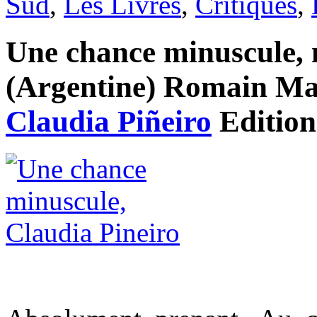
Sud
,
Les Livres
,
Critiques
,
Une chance minuscule, 
(Argentine) Romain Magr
Claudia Piñeiro
Editio