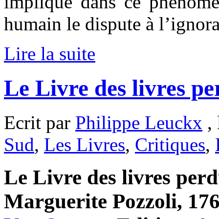
implique dans ce phénomène
humain le dispute à l’ignor
Lire la suite
Le Livre des livres p
Ecrit par
Philippe Leuckx
, 
Sud
,
Les Livres
,
Critiques
,
Le Livre des livres perdu
Marguerite Pozzoli, 176