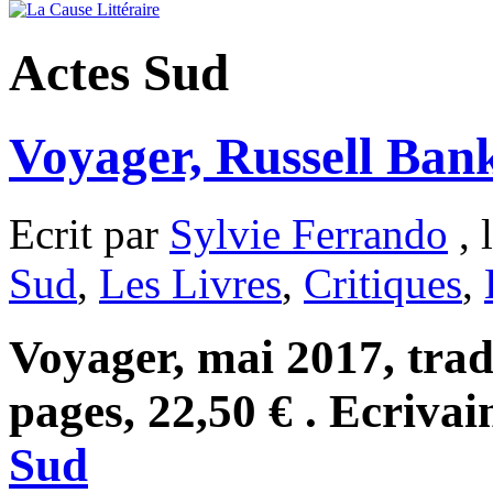
Actes Sud
Voyager, Russell Ban
Ecrit par
Sylvie Ferrando
, 
Sud
,
Les Livres
,
Critiques
,
Voyager, mai 2017, trad
pages, 22,50 € . Ecrivai
Sud