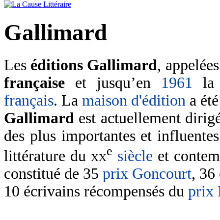
Gallimard
Les
éditions Gallimard
, appelée
française
et jusqu’en
1961
l
français
. La
maison d'édition
a été
Gallimard
est actuellement dirig
des plus importantes et influente
e
littérature du
xx
siècle
et contem
constitué de 35
prix Goncourt
, 36
10 écrivains récompensés du
prix 