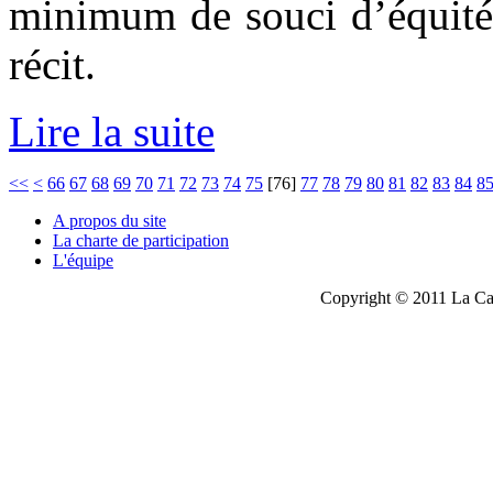
minimum de souci d’équité d
récit.
Lire la suite
<<
<
66
67
68
69
70
71
72
73
74
75
[
76
]
77
78
79
80
81
82
83
84
8
A propos du site
La charte de participation
L'équipe
Copyright © 2011 La Cau