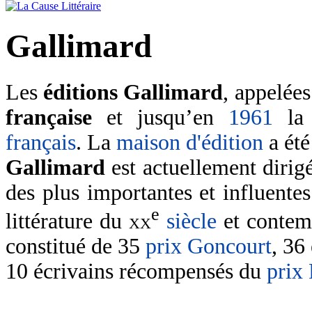
Gallimard
Les
éditions Gallimard
, appelée
française
et jusqu’en
1961
l
français
. La
maison d'édition
a été
Gallimard
est actuellement dirig
des plus importantes et influente
e
littérature du
xx
siècle
et contem
constitué de 35
prix Goncourt
, 36
10 écrivains récompensés du
prix 