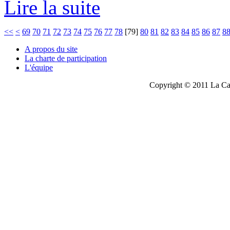
Lire la suite
<<
<
69
70
71
72
73
74
75
76
77
78
[
79
]
80
81
82
83
84
85
86
87
8
A propos du site
La charte de participation
L'équipe
Copyright © 2011 La Cau