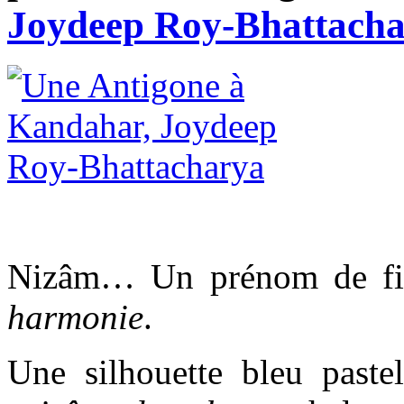
Joydeep Roy-Bhattach
Nizâm… Un prénom de fill
harmonie
.
Une silhouette bleu past