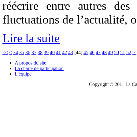
réécrire entre autres des
fluctuations de l’actualité, o
Lire la suite
<<
<
34
35
36
37
38
39
40
41
42
43
[
44
]
45
46
47
48
49
50
51
52
>
A propos du site
La charte de participation
L'équipe
Copyright © 2011 La Cau