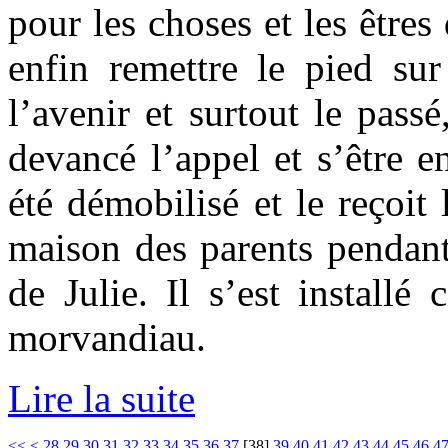
pour les choses et les êtres
enfin remettre le pied sur 
l’avenir et surtout le passé
devancé l’appel et s’être 
été démobilisé et le reçoit 
maison des parents pendant 
de Julie. Il s’est install
morvandiau.
Lire la suite
<<
<
28
29
30
31
32
33
34
35
36
37
[
38
]
39
40
41
42
43
44
45
46
4