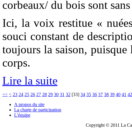
corbeaux/ du bois sont sans
Ici, la voix restitue « nué
souci constant de descriptio
toujours la saison, puisque 
corps.
Lire la suite
<<
<
23
24
25
26
27
28
29
30
31
32
[
33
]
34
35
36
37
38
39
40
41
4
A propos du site
La charte de participation
L'équipe
Copyright © 2011 La Cau