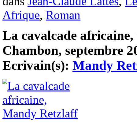
dans
Jean-Claude Lattès
,
Le
Afrique
,
Roman
La cavalcade africaine, 
Chambon, septembre 201
Ecrivain(s):
Mandy Retz