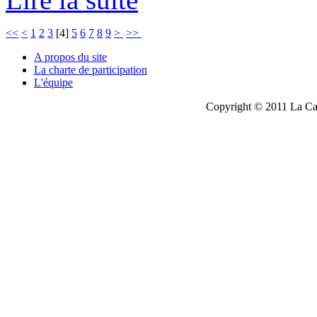
<<
<
1
2
3
[
4
]
5
6
7
8
9
>
>>
A propos du site
La charte de participation
L'équipe
Copyright © 2011 La Cau