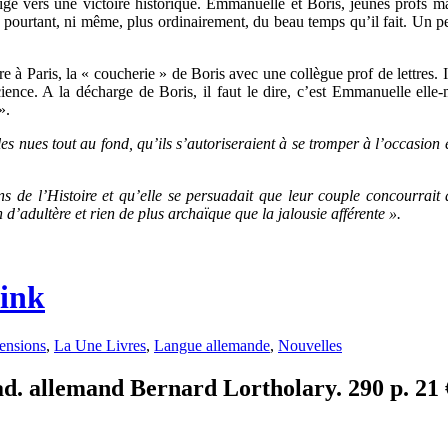
ige vers une victoire historique. Emmanuelle et Boris, jeunes profs m
s pourtant, ni même, plus ordinairement, du beau temps qu’il fait. Un 
ire à Paris, la « coucherie » de Boris avec une collègue prof de lettres. 
ence. A la décharge de Boris, il faut le dire, c’est Emmanuelle elle
».
les nues tout au fond, qu’ils s’autoriseraient à se tromper à l’occasion
ens de l’Histoire et qu’elle se persuadait que leur couple concourrait
 d’adultère et rien de plus archaïque que la jalousie afférente ».
link
ensions
,
La Une Livres
,
Langue allemande
,
Nouvelles
. allemand Bernard Lortholary. 290 p. 21 €