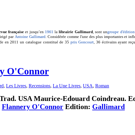
evue française
et jusqu’en
1961
la
librairie Gallimard
, sont un
groupe d'édition
irigé par
Antoine Gallimard
. Considérée comme l'une des plus importantes et infl
de en 2011 un catalogue constitué de 35
prix Goncourt
, 36 écrivains ayant reç
ery O'Connor
rd
,
Les Livres
,
Recensions
,
La Une Livres
,
USA
,
Roman
). Trad. USA Maurice-Edouard Coindreau. Ed
:
Flannery O'Connor
Edition:
Gallimard