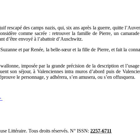
uif rescapé des camps nazis, qui, six ans après la guerre, quitte l’Auver
nsidère comme sacrée : retrouver la famille de Pierre, un camarade 
nt d’être envoyé à l’abattoir d’Auschwitz.
uzanne et par Renée, la belle-sœur et la fille de Pierre, et fait la conn
.
wallonne, imposée par la grande précision de la description et l’usag
uent son séjour, à Valenciennes intra muros d’abord puis de Valencien
’éprouve le personnage, y adhérera, s’en amusera, ou s’en offusquera.
>
se Littéraire. Tous droits réservés. N° ISSN:
2257-6711