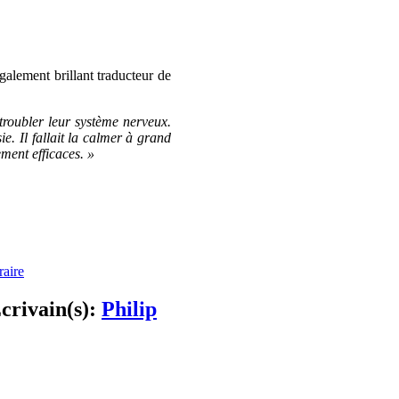
alement brillant traducteur de
troubler leur système nerveux.
e. Il fallait la calmer à grand
ment efficaces. »
raire
crivain(s):
Philip