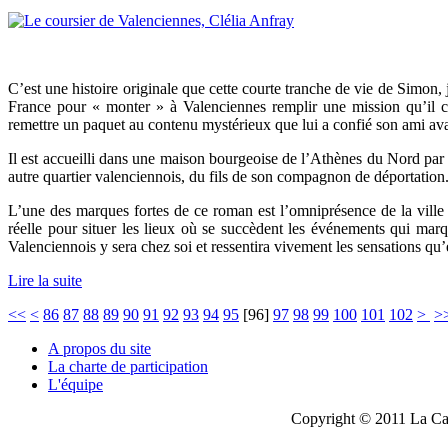
C’est une histoire originale que cette courte tranche de vie de Simon, j
France pour « monter » à Valenciennes remplir une mission qu’il co
remettre un paquet au contenu mystérieux que lui a confié son ami ava
Il est accueilli dans une maison bourgeoise de l’Athènes du Nord par S
autre quartier valenciennois, du fils de son compagnon de déportation
L’une des marques fortes de ce roman est l’omniprésence de la ville 
réelle pour situer les lieux où se succèdent les événements qui marq
Valenciennois y sera chez soi et ressentira vivement les sensations qu
Lire la suite
<<
<
86
87
88
89
90
91
92
93
94
95
[
96
]
97
98
99
100
101
102
>
>
A propos du site
La charte de participation
L'équipe
Copyright © 2011 La Cau