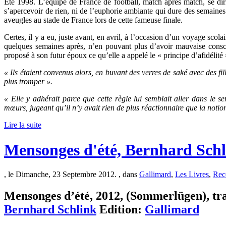
Été 1998. L’équipe de France de football, match après match, se dir
s’apercevoir de rien, ni de l’euphorie ambiante qui dure des semaine
aveugles au stade de France lors de cette fameuse finale.
Certes, il y a eu, juste avant, en avril, à l’occasion d’un voyage scola
quelques semaines après, n’en pouvant plus d’avoir mauvaise consci
proposé à son futur époux ce qu’elle a appelé le « principe d’afidélité 
« Ils étaient convenus alors, en buvant des verres de saké avec des fil
plus tromper ».
« Elle y adhérait parce que cette règle lui semblait aller dans le s
mœurs, jugeant qu’il n’y avait rien de plus réactionnaire que la notion
Lire la suite
Mensonges d'été, Bernhard Sch
, le Dimanche, 23 Septembre 2012. , dans
Gallimard
,
Les Livres
,
Rec
Mensonges d’été, 2012, (Sommerlügen), trad
Bernhard Schlink
Edition:
Gallimard