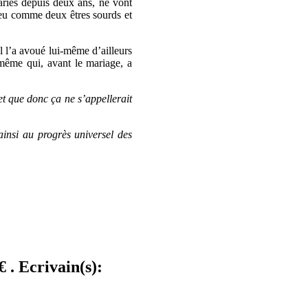
ariés depuis deux ans, ne vont
peu comme deux êtres sourds et
Il l’a avoué lui-même d’ailleurs
-même qui, avant le mariage, a
 et que donc ça ne s’appellerait
 ainsi au progrès universel des
 . Ecrivain(s):