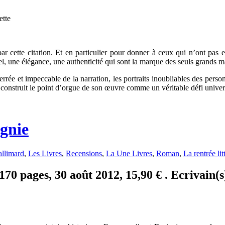
tte
ar cette citation. Et en particulier pour donner à ceux qui n’ont pas 
rel, une élégance, une authenticité qui sont la marque des seuls grands ma
 serrée et impeccable de la narration, les portraits inoubliables des perso
 construit le point d’orgue de son œuvre comme un véritable défi univer
gnie
llimard
,
Les Livres
,
Recensions
,
La Une Livres
,
Roman
,
La rentrée lit
0 pages, 30 août 2012, 15,90 € . Ecrivain(s