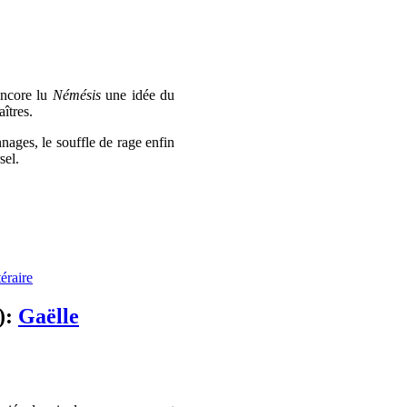
encore lu
Némésis
une idée du
îtres.
nnages, le souffle de rage enfin
sel.
téraire
):
Gaëlle