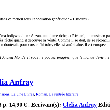
dans ce recueil sous l’appellation générique : « Histoires ».
a hollywoodien : Suzan, une dame riche, et Richard, un musicien pauv
ès fâché quand il découvre la vérité. Comme il se doit, ils se réconcili
uterait, pour corser l’histoire, elle est américaine, il est européen, el
e l’Ancien Monde et vous ne pouvez imaginer que le monde devienne
lia Anfray
nsions
,
La Une Livres
,
Roman
,
La rentrée littéraire
 p. 14,90 € . Ecrivain(s):
Clélia Anfray
Edit