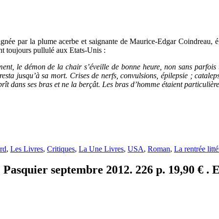
gnée par la plume acerbe et saignante de Maurice-Edgar Coindreau, ég
t toujours pullulé aux Etats-Unis :
ment, le démon de la chair s’éveille de bonne heure, non sans parfois 
esta jusqu’à sa mort. Crises de nerfs, convulsions, épilepsie ; catalepsi
ît dans ses bras et ne la berçât. Les bras d’homme étaient particulière
rd
,
Les Livres
,
Critiques
,
La Une Livres
,
USA
,
Roman
,
La rentrée litté
Pasquier septembre 2012. 226 p. 19,90 € . E