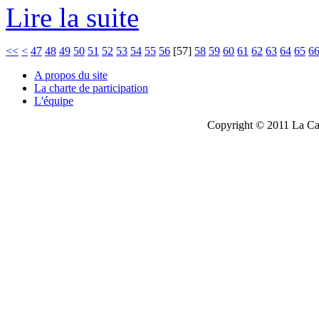
Lire la suite
<<
<
47
48
49
50
51
52
53
54
55
56
[
57
]
58
59
60
61
62
63
64
65
6
A propos du site
La charte de participation
L'équipe
Copyright © 2011 La Cau