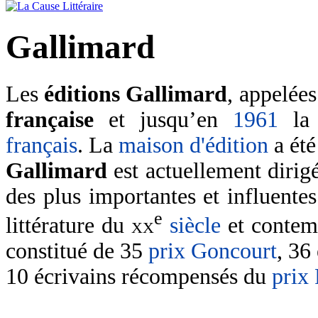
Gallimard
Les
éditions Gallimard
, appelée
française
et jusqu’en
1961
l
français
. La
maison d'édition
a été
Gallimard
est actuellement dirig
des plus importantes et influente
e
littérature du
xx
siècle
et contem
constitué de 35
prix Goncourt
, 36
10 écrivains récompensés du
prix 