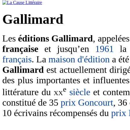
Gallimard
Les
éditions Gallimard
, appelée
française
et jusqu’en
1961
l
français
. La
maison d'édition
a été
Gallimard
est actuellement dirig
des plus importantes et influente
e
littérature du
xx
siècle
et contem
constitué de 35
prix Goncourt
, 36
10 écrivains récompensés du
prix 