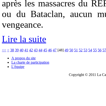
après les massacres du RE
ou du Bataclan, aucun mu
vengeance.
Lire la suite
<<
<
38
39
40
41
42
43
44
45
46
47
[
48
]
49
50
51
52
53
54
55
56
5
A propos du site
La charte de participation
L'équipe
Copyright © 2011 La Cau